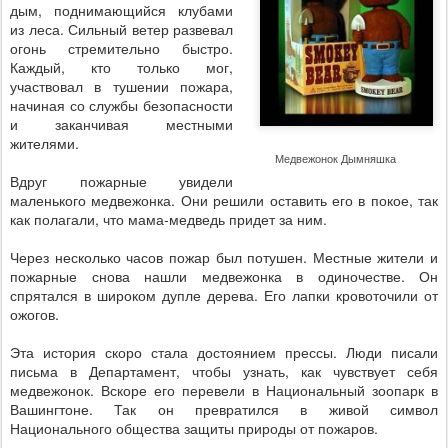
дым, поднимающийся клубами
из леса. Сильный ветер развевал
огонь стремительно быстро.
Каждый, кто только мог,
участвовал в тушении пожара,
начиная со службы безопасности
и заканчивая местными
жителями.
Медвежонок Дымняшка
Вдруг пожарные увидели
маленького медвежонка. Они решили оставить его в покое, так
как полагали, что мама-медведь придет за ним.
Через несколько часов пожар был потушен. Местные жители и
пожарные снова нашли медвежонка в одиночестве. Он
спрятался в широком дупле дерева. Его лапки кровоточили от
ожогов.
Эта история скоро стала достоянием прессы. Люди писали
письма в Департамент, чтобы узнать, как чувствует себя
медвежонок. Вскоре его перевели в Национальный зоопарк в
Вашингтоне. Так он превратился в живой символ
Национального общества защиты природы от пожаров.