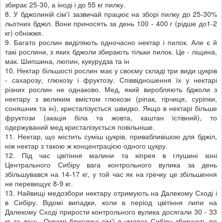
збирає 25-30, а іноді і до 55 кг пилку.
8. У бджолиній сім'ї зазвичай працює на зборі пилку до 25-30%
льотних бджіл. Вони приносять за день 100 - 400 г (рідше до1-2
кг) обніжжя.
9. Багато рослин виділяють одночасно нектар і пилок. Але є й
такі рослини, з яких бджоли збирають тільки пилок. Це - ліщина,
мак. Шипшина, люпин, кукурудза та ін
10. Нектар більшості рослин має у своєму складі три види цукрів
- сахарозу, глюкозу і фруктозу. Співвідношення їх у нектарі
різних рослин не однаково. Мед, який виробляють бджоли з
нектару з великим вмістом глюкози (ріпак, гірчиця, суріпки,
соняшник та ін), кристалізується швидко. Якщо в нектарі більше
фруктози (акація біла та жовта, каштан їстівний), то
одержуваний мед кристалізується повільніше.
11. Нектар, що містить суміш цукрів, привабливішою для бджіл,
ніж нектар з такою ж концентрацією одного цукру.
12. Під час цвітіння малини та кіпрея в глушині зоні
Центрального Сибіру вага контрольного вулика за день
збільшувався на 14-17 кг, у той час як на гречку це збільшення
не перевищує 8-9 кг.
13. Найвищі медозбори нектару отримують на Далекому Сході і
в Сибіру. Відомі випадки, коли в період цвітіння липи на
Далекому Сході прирости контрольного вулика досягали 30 - 33
кг за день. Окремі бджолині сім'ї в умовах Сибіру збирають по