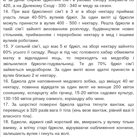
420, а на Далекому Сході - 330 - 340 кг меду за сезон.
14. При вазі бджолиної сім'ї в 3 кг в зборі нектару приймає
участь лише 40-50% вуликів бджіл. За один виліт ці бджоли
можуть принести в вулик 400 - 500 г нектару. Решта бджоли в
такій сім'ї зайняті вихованням розплоду, будівництвом нових
стільників, прийманням і переробкою нектару в мед і іншими
вуликів роботами.
15. У сильній сім'ї, що має 5 кг бджіл, на зборі нектару зайнято
60% усього її складу. Якщо ж під час головного хабар обмежити
матку в відкладанні яєць, то переходять на медозбір і
звільнилися бджоли-годувальниці. Те до 70% бджіл сім'ї
займеться медозбором. За один виліт вони здатні принести в
вулик близько 2 кг нектару.
16. Бджола для наповнення медового зобіка, що вміщує 40 мг
нектару, повинна відвідати за один виліт не менше 200 квіток
соняшнику, еспарцету або гірчиці, 15-20 квіток садових культур,
130-150 квіток ріпаку озимого, коріандру або чини.
17. За шорсткої поверхні бджола здатна тягнути вантаж, що
перевищує в 320 разів вага її тіла (кінь везе вантаж, рівний вазі її
власного тіла).
18. Бджоли, віджилі свій короткий вік, вмирають у вулику тільки
взимку, а влітку старі бджоли, відчуваючи наближення кончини,
залишають вулик і гинуть на волі.