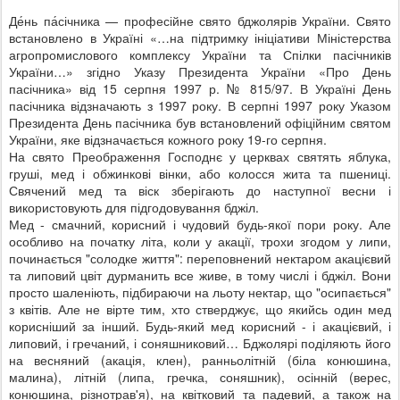
Де́нь па́січника — професійне свято бджолярів України. Свято
встановлено в Україні «…на підтримку ініціативи Міністерства
агропромислового комплексу України та Спілки пасічників
України…» згідно Указу Президента України «Про День
пасічника» від 15 серпня 1997 р. № 815/97. В Україні День
пасічника відзначають з 1997 року. В серпні 1997 року Указом
Президента День пасічника був встановлений офіційним святом
України, яке відзначається кожного року 19-го серпня.
На свято Преображення Господнє у церквах святять яблука,
груші, мед і обжинкові вінки, або колосся жита та пшениці.
Свячений мед та віск зберігають до наступної весни і
використовують для підгодовування бджіл.
Мед - смачний, корисний і чудовий будь-якої пори року. Але
особливо на початку літа, коли у акації, трохи згодом у липи,
починається "солодке життя": переповнений нектаром акацієвий
та липовий цвіт дурманить все живе, в тому числі і бджіл. Вони
просто шаленіють, підбираючи на льоту нектар, що "осипається"
з квітів. Але не вірте тим, хто стверджує, що якийсь один мед
корисніший за інший. Будь-який мед корисний - і акацієвий, і
липовий, і гречаний, і соняшниковий… Бджолярі поділяють його
на весняний (акація, клен), ранньолітній (біла конюшина,
малина), літній (липа, гречка, соняшник), осінній (верес,
конюшина, різнотрав'я), на квітковий та падевий, а також на