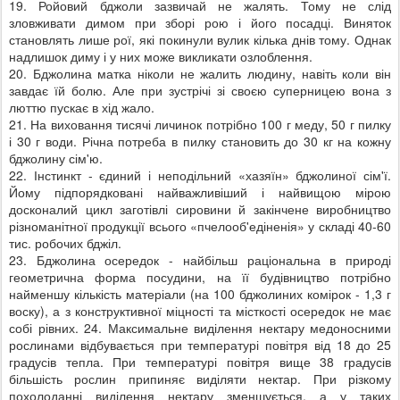
19. Ройовий бджоли зазвичай не жалять. Тому не слід
зловживати димом при зборі рою і його посадці. Виняток
становлять лише рої, які покинули вулик кілька днів тому. Однак
надлишок диму і у них може викликати озлоблення.
20. Бджолина матка ніколи не жалить людину, навіть коли він
завдає їй болю. Але при зустрічі зі своєю суперницею вона з
люттю пускає в хід жало.
21. На виховання тисячі личинок потрібно 100 г меду, 50 г пилку
і 30 г води. Річна потреба в пилку становить до 30 кг на кожну
бджолину сім'ю.
22. Інстинкт - єдиний і неподільний «хазяїн» бджолиної сім'ї.
Йому підпорядковані найважливіший і найвищою мірою
досконалий цикл заготівлі сировини й закінчене виробництво
різноманітної продукції всього «пчелооб'едіненія» у складі 40-60
тис. робочих бджіл.
23. Бджолина осередок - найбільш раціональна в природі
геометрична форма посудини, на її будівництво потрібно
найменшу кількість матеріали (на 100 бджолиних комірок - 1,3 г
воску), а з конструктивної міцності та місткості осередок не має
собі рівних. 24. Максимальне виділення нектару медоносними
рослинами відбувається при температурі повітря від 18 до 25
градусів тепла. При температурі повітря вище 38 градусів
більшість рослин припиняє виділяти нектар. При різкому
похолоданні виділення нектару зменшується, а у таких