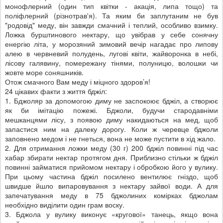
монофлерний (один тип квітки - акація, липа тощо) та
поліфлерний (різнотрав'я). Та яким би заплутаним не був
"родовід" меду, він завжди смачний і теплий, особливо взимку.
Ложка бурштинового нектару, що увібрав у себе сонячну
енергію літа, у морозяний зимовий вечір нагадає про липову
алею в червневий полудень, лугові квіти, жайворонка в небі,
лісову галявину, помережану тінями, полуницю, волошки чи
жовте море соняшників.
Отож смачного Вам меду і міцного здоров’я!
24 цікавих факти з життя бджіл:
1. Бджоляр за допомогою диму не заспокоює бджіл, а створює
як би імітацію пожежі. Бджоли, будучи стародавніми
мешканцями лісу, з появою диму накидаються на мед, щоб
запастися ним на далеку дорогу. Коли ж черевце бджоли
заповнено медом і не гнеться, вона не може пустити в хід жало.
2. Для отримання ложки меду (30 г) 200 бджіл повинні під час
хабар збирати нектар протягом дня. Приблизно стільки ж бджіл
повинні займатися прийомом нектару і обробкою його у вулику.
При цьому частина бджіл посилено вентилює гніздо, щоб
швидше йшло випаровування з нектару зайвої води. А для
запечатування меду в 75 бджолиних комірках бджолам
необхідно виділити один грам воску.
3. Бджола у вулику виконує «кругової» танець, якщо вона