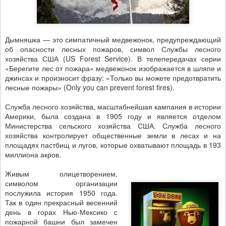
Дымняшка — это симпатичный медвежонок, предупреждающий
об опасности лесных пожаров, символ Службы лесного
хозяйства США (US Forest Service). В телепередачах серии
«Берегите лес от пожара» медвежонок изображается в шляпе и
джинсах и произносит фразу: «Только вы можете предотвратить
лесные пожары» (Only you can prevent forest fires).
Служба лесного хозяйства, масштабнейшая кампания в истории
Америки, была создана в 1905 году и является отделом
Министерства сельского хозяйства США. Служба лесного
хозяйства контролирует общественные земли в лесах и на
площадях пастбищ и лугов, которые охватывают площадь в 193
миллиона акров.
Живым олицетворением,
символом организации
послужила история 1950 года.
Так в один прекрасный весенний
день в горах Нью-Мексико с
пожарной башни был замечен