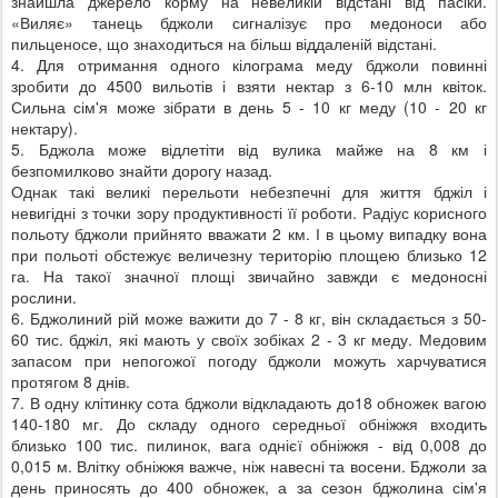
знайшла джерело корму на невеликій відстані від пасіки.
«Виляє» танець бджоли сигналізує про медоноси або
пильценосе, що знаходиться на більш віддаленій відстані.
4. Для отримання одного кілограма меду бджоли повинні
зробити до 4500 вильотів і взяти нектар з 6-10 млн квіток.
Сильна сім'я може зібрати в день 5 - 10 кг меду (10 - 20 кг
нектару).
5. Бджола може відлетіти від вулика майже на 8 км і
безпомилково знайти дорогу назад.
Однак такі великі перельоти небезпечні для життя бджіл і
невигідні з точки зору продуктивності її роботи. Радіус корисного
польоту бджоли прийнято вважати 2 км. І в цьому випадку вона
при польоті обстежує величезну територію площею близько 12
га. На такої значної площі звичайно завжди є медоносні
рослини.
6. Бджолиний рій може важити до 7 - 8 кг, він складається з 50-
60 тис. бджіл, які мають у своїх зобіках 2 - 3 кг меду. Медовим
запасом при непогожої погоду бджоли можуть харчуватися
протягом 8 днів.
7. В одну клітинку сота бджоли відкладають до18 обножек вагою
140-180 мг. До складу одного середньої обніжжя входить
близько 100 тис. пилинок, вага однієї обніжжя - від 0,008 до
0,015 м. Влітку обніжжя важче, ніж навесні та восени. Бджоли за
день приносять до 400 обножек, а за сезон бджолина сім'я