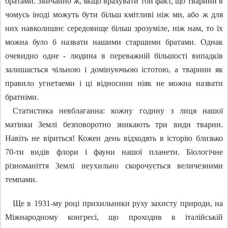
братами. Звичайно ж, якщо врахувати той факт, що тварини в
чомусь іноді можуть бути більш кмітливі ніж ми, або ж для
них навколишнє середовище більш зрозуміле, ніж нам, то їх
можна було б назвати нашими старшими братами. Однак
очевидно одне - людина в переважній більшості випадків
залишається чільною і домінуючьою істотою, а тварини як
правило угнетаеми і ці відносини ніяк не можна назвати
братніми.
Статистика невблаганна: кожну годину з лиця нашої
матінки Землі безповоротно зникають три види тварин.
Навіть не віриться! Кожен день відходять в історію близько
70-ти видів флори і фауни нашої планети. Біологічне
різноманіття Землі неухильно скорочується величезними
темпами.
Ще в 1931-му році прихильники руху захисту природи, на
Міжнародному конгресі, що проходив в італійській