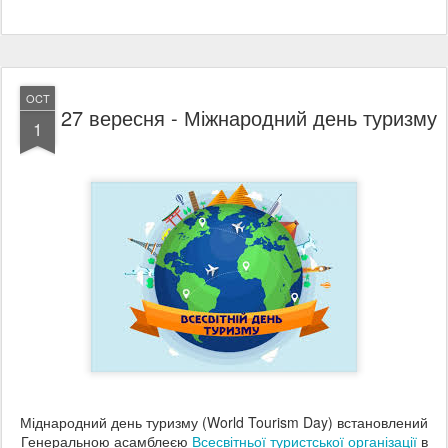
OCT
27 вересня - Міжнародний день туризму
1
Міднародний день туризму (World Tourism Day) встановлений
Генеральною асамблеєю
Всесвітньої туристської організації
в