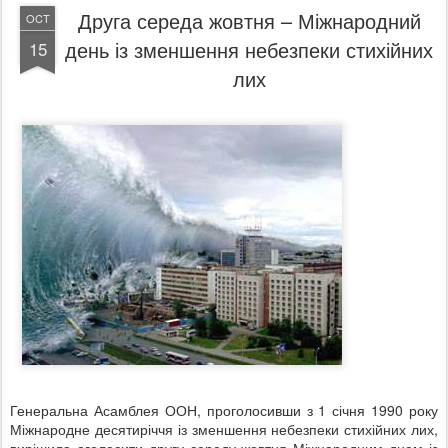
Друга середа жовтня – Міжнародний
OCT
день із зменшення небезпеки стихійних
15
лих
Генеральна Асамблея ООН, проголосивши з 1 січня 1990 року
Міжнародне десятиріччя із зменшення небезпеки стихійних лих,