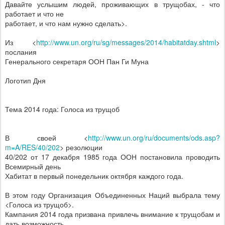
Давайте услышим людей, проживающих в трущобах, - что
работает и что не
работает, и что нам нужно сделать>.
Из <
http://www.un.org/ru/sg/messages/2014/habitatday.shtml
>
послания
Генерального секретаря ООН Пан Ги Муна
Логотип Дня
Тема 2014 года: Голоса из трущоб
В своей <
http://www.un.org/ru/documents/ods.asp?
m=A/RES/40/202
> резолюции
40/202 от 17 декабря 1985 года ООН постановила проводить
Всемирный день
Хабитат в первый понедельник октября каждого года.
В этом году Организация Объединенных Наций выбрала тему
<Голоса из трущоб>.
Кампания 2014 года призвана привлечь внимание к трущобам и
дать возможность