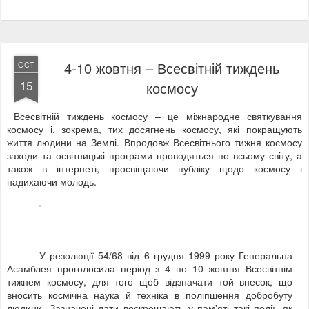
4-10 жовтня – Всесвітній тиждень
OCT
15
космосу
Всесвітній тиждень космосу – це міжнародне святкування
космосу і, зокрема, тих досягнень космосу, які покращують
життя людини на Землі. Впродовж Всесвітнього тижня космосу
заходи та освітницькі програми проводяться по всьому світу, а
також в інтернеті, просвіщаючи публіку щодо космосу і
надихаючи молодь.
У резолюції 54/68 від 6 грудня 1999 року Генеральна
Асамблея проголосила період з 4 по 10 жовтня Всесвітнім
тижнем космосу, для того щоб відзначати той внесок, що
вносить космічна наука й техніка в поліпшення добробуту
людини. Зазначені дати воскрешають у пам'яті такі події, як