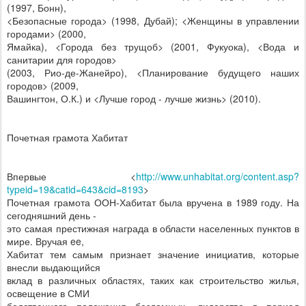
(1997, Бонн),
<Безопасные города> (1998, Дубай); <Женщины в управлении
городами> (2000,
Ямайка), <Города без трущоб> (2001, Фукуока), <Вода и
санитарии для городов>
(2003, Рио-де-Жанейро), <Планирование будущего наших
городов> (2009,
Вашингтон, О.К.) и <Лучше город - лучше жизнь> (2010).
Почетная грамота Хабитат
Впервые <
http://www.unhabitat.org/content.asp?
typeid=19&catid=643&cid=8193
>
Почетная грамота ООН-Хабитат была вручена в 1989 году. На
сегодняшний день -
это самая престижная награда в области населенных пунктов в
мире. Вручая ee,
Хабитат тем самым признает значение инициатив, которые
внесли выдающийся
вклад в различных областях, таких как строительство жилья,
освещение в СМИ