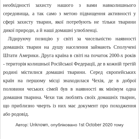
необхідності захисту нашого з вами навколишнього
середовища, а так само з метою підвищення активності у
сфері захисту тварин, якої потребують не тільки тварини
дикої природи, а й наші домашні улюбленці.
Лідируючу позицію у світі за чисельністю наявності
домашніх тварин на душу населення займають Сполучені
Штати Америки. Друга країна в світі на початок 2000-х років
- територія колишньої Російської Федерації, де в кожній третій
родині містилися домашні тварини. Серед європейських
країн на першому місці знаходилася Чехія, де в доброї
половини чеських сімей був в наявності як мінімум одна
домашня тварина. Чехи так люблять своїх домашніх тварин,
що приблизно чверть із них має документ про походження
або родовід.
Автор: Unknown, опубліковано
1st October 2020
тому