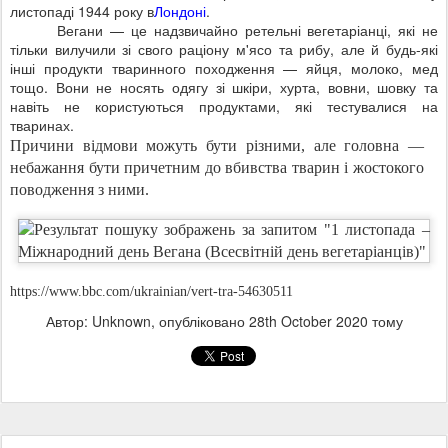
листопаді 1944 року в
Лондоні
.
Вегани
— це надзвичайно ретельні вегетаріанці, які не
тільки вилучили зі свого раціону м'ясо та рибу, але й будь-які
інші продукти тваринного походження
— яйця, молоко, мед
тощо.
Вони не носять одягу зі шкіри, хурта, вовни, шовку та
навіть не користуються продуктами, які тестувалися на
тваринах.
Причини відмови можуть бути різними, але головна —
небажання бути причетним до вбивства тварин і жостокого
поводження з ними
.
https://www.bbc.com/ukrainian/vert-tra-54630511
Автор: Unknown, опубліковано
28th October 2020
тому