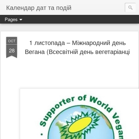
Календар дат та подій
Pages
1 листопада – Міжнародний день
OCT
28
Вегана (Всесвітній день вегетаріанці