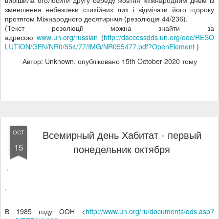
вирішила оголосити другу середу жовтня Міжнародним днем із
зменшення небезпеки стихійних лих і відмічати його щороку
протягом Міжнародного десятиріччя (резолюція 44/236).
(
Текст резолюції можна знайти за
адресою
www
.
un
.
org
/
russian
(
http
://
daccessdds
.
un
.
org
/
doc
/
RESO
LUTION
/
GEN
/
NR
0/554/77/
IMG
/
NR
055477.
pdf
?
OpenElement
)
Автор: Unknown, опубліковано
15th October 2020
тому
Всемирный день Хабитат - первый
OCT
15
понедельник октября
В 1985 году ООН <
http://www.un.org/ru/documents/ods.asp?