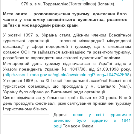
1979 р. в м. Торремоліно(Torremolinos) (Іспанія).
Мета свята - розповсюдження туризму, донесення його
частки у економіку всесвітнього суспільства, розвиток
зв"язків між народами різних країн.
У жовтні 1997 р. Україна стала дійсним членом Всесвітньої
туристської організації — головної міжнародної міжурядової
організації у сфері подорожей і туризму, що є виконавчим
органом ООН та займається активізацією та розвитком туризму,
розробкою та впровадженням світової туристичної політики.
Міжнародний день туризму відзначається в Україні згідно з
Указом президента України № 1047/98, від 21.09.1998 року.
(
http
://
zakon
1.
rada
.
gov
.
ua
/
cgi
-
bin
/
laws
/
main
.
cgi
?
nreg
=1047%2
F
98
)
У вересні 1999 р. на ХІІІ сесії Генеральної асамблеї Всесвітньої
туристської організації, що проходила у м. Сантьяго (Чилі),
Україну було обрано до Виконавчої ради організації.
Свято відмічається у більшості країн більш як 30 років. В цей
день проводять фестивалі, різні святкування присвячені туризму
і туристичному бізнесу.
Доречі,
пеше у світі туристичне
агенство було відкрито в 1841
році
Томасом Куком.