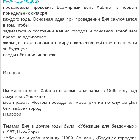
m=A/RES/40/202
>
постановила проводить Всемирный день Хабитат в первый
понедельник октября
каждого года. Основная идея при проведении Дня заключается
в том, чтобы
задуматься о состоянии наших городов и основном всеобщем
праве на адекватное
жилье, а также напомнить миру о коллективной ответственности
за будущее
среды обитания человека.
История
Всемирный день Хабитат впервые отмечался в 1986 году под
лозунгом <Убежище -
мое право>. Местом проведения мероприятий по случаю Дня
был выбран город
Найроби.
Темами Дня в другие годы были: <Убежище для бездомных>
(1987, Нью-Йорк),
<Убежище и урбанизация> (1990, Лондон), <Будущее городов>