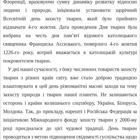
Флоренції, враховуючи сумну динаміку розвитку відносин
людини і природи, ініціювали установити щорічний
Всесвітній день захисту тварин, який було прийнято
відзначати 4-го жовтня. Дата проведення Дня тварин була
вибрана на честь дня пам’яті відомого католицького
священика Франциска Ассизького, померлого 4-го жовтня
1226-го року, котрий вважається в католицькій культурі
покровителем тварин.
У дні нашої сучасності, з боку численних товариств захисту
тварин з різних країн світу, вже стало доброю традицією
влаштовувати в цей день різноманітні масові заходи на тему
захисту природи і тварин нашої планети. Не залишаються
осторонь і країни колишнього соцтабору, Україна, Білорусь,
Молдова. Так, до прикладу, нарешті і Російська Федерація за
ініціативою Міжнародного фонду захисту тварин у 2000-му
році приєдналася до цієї чудової традиції. День тварин
проводиться з метою підвищення свідомості суспільства щодо