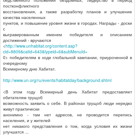
бедственного положения бездомных, лидерство в период
постконфликтного
восстановления, а также разработку планов и улучшение
качества населенных
пунктов, и повышение уровня жизни в городах. Награды - доски
с
выгравированным именем победителя и описанием
достижений - вручаются
<
http://www.unhabitat.org/content.asp?
cid=8809&catid=643&typeid=6&subMenuId=
0> победителям в ходе глобальной кампании, приуроченной в
очередному
Всемирному дню Хабитат.
http://www.un.org/ru/events/habitatday/background.shtml
<В этом году Всемирный день Хабитат предоставляет
обитателям трущоб
возможность заявить о себе. В районах трущоб люди нередко
живут практически
анонимно - там нет адресов, не проводится перепись
населения, и у жителей
нет никакого представления о том, когда условия их жизни
улучшатся ...