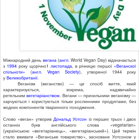
Міжнародний день
вегана
(
англ.
World Vegan Day
) відзначається
з
1994
року щорічно
1 листопада
, в річницю першої
«Веганскої
спільноти»
(
англ.
Vegan Society
), утвореної 1944 року
у
Великобританії
.
Веганізм (веганство) — це спосіб життя, який
характеризується, зокрема, надзвичайно
ретельним
вегетаріанством
. Вегани — прихильники веганізму —
харчуються і користуються тільки рослинними продуктами, без
жодних компонентів тваринного походження.
Слово «веган» утворив
Дональд Уотсон
із перших трьох і двох
останніх букв англійського слова «
vegetarian
»
(українською
«вегетаріанець», «вегетаріанський»). Цей термін
стало вживати «Веганське товариство», засноване Уотсоном у