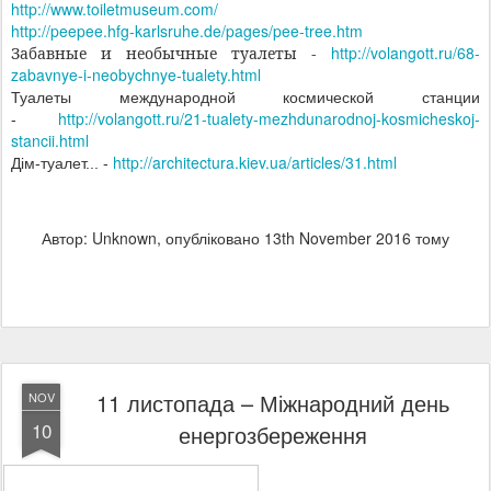
http://www.toiletmuseum.com/
http://peepee.hfg-karlsruhe.de/pages/pee-tree.htm
http://volangott.ru/68-
Забавные и необычные туалеты -
zabavnye-i-neobychnye-tualety.html
Туалеты международной космической станции
http://volangott.ru/21-tualety-mezhdunarodnoj-kosmicheskoj-
-
stancii.html
http://architectura.kiev.ua/articles/31.html
Дім-туалет... -
Автор: Unknown, опубліковано
13th November 2016
тому
11 листопада – Міжнародний день
NOV
10
енергозбереження