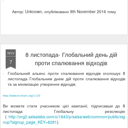
Автор: Unknown, опубліковано
9th November 2016
тому
8 листопада- Глобальний день дій
NOV
7
проти спалювання відходів
Глобальний альянс проти спалювання відходів оголошує 8
листопада Глобальним днем дій проти спалювання відходів
та за мінімізацію утворення відходів.
http://www.no-b
urn.org/-1-20
Ви можете стати учасником цієї кампанії, підписавши до 8
листопада Глобальну резолюцію
(
http://org2.salsalabs.com/o/1843/p/salsa/web/common/public/sig
nup?signup_page_KEY=8281
).