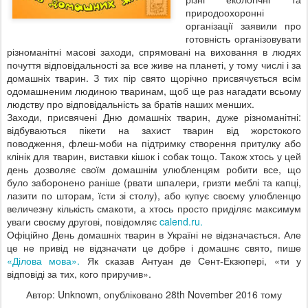
природоохоронні
організації заявили про
готовність організовувати
різноманітні масові заходи, спрямовані на виховання в людях
почуття відповідальності за все живе на планеті, у тому числі і за
домашніх тварин. З тих пір свято щорічно присвячується всім
одомашненим людиною тваринам, щоб ще раз нагадати всьому
людству про відповідальність за братів наших менших.
Заходи, присвячені Дню домашніх тварин, дуже різноманітні:
відбуваються пікети на захист тварин від жорстокого
поводження, флеш-моби на підтримку створення притулку або
клінік для тварин, виставки кішок і собак тощо. Також хтось у цей
день дозволяє своїм домашнім улюбленцям робити все, що
було заборонено раніше (рвати шпалери, гризти меблі та капці,
лазити по шторам, їсти зі столу), або купує своєму улюбленцю
величезну кількість смакоти, а хтось просто приділяє максимум
уваги своєму другові, повідомляє
calend.ru.
Офіційно День домашніх тварин в Україні не відзначається. Але
це не привід не відзначати це добре і домашнє свято, пише
«Ділова мова».
Як сказав Антуан де Сент-Екзюпері, «ти у
відповіді за тих, кого приручив».
Автор: Unknown, опубліковано
28th November 2016
тому