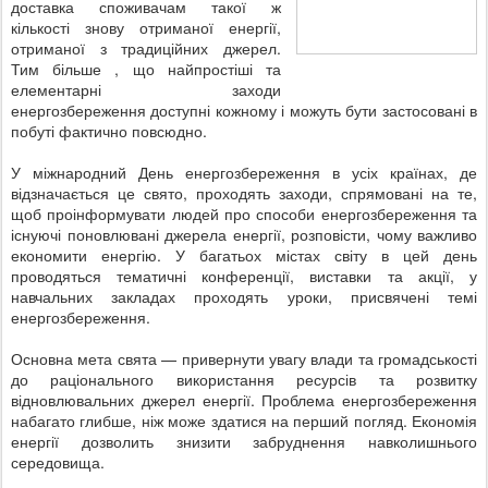
доставка споживачам такої ж
кількості знову отриманої енергії,
отриманої з традиційних джерел.
Тим більше , що найпростіші та
елементарні заходи
енергозбереження доступні кожному і можуть бути застосовані в
побуті фактично повсюдно.
У міжнародний День енергозбереження в усіх країнах, де
відзначається це свято, проходять заходи, спрямовані на те,
щоб проінформувати людей про способи енергозбереження та
існуючі поновлювані джерела енергії, розповісти, чому важливо
економити енергію. У багатьох містах світу в цей день
проводяться тематичні конференції, виставки та акції, у
навчальних закладах проходять уроки, присвячені темі
енергозбереження.
Основна мета свята — привернути увагу влади та громадськості
до раціонального використання ресурсів та розвитку
відновлювальних джерел енергії. Проблема енергозбереження
набагато глибше, ніж може здатися на перший погляд. Економія
енергії дозволить знизити забруднення навколишнього
середовища.