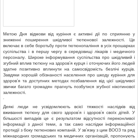
Метою Дня відмови від куріння є активні дії по сприянню у
зниженні поширення шкідливої тютюнової залежності. Це
включає в себе боротьбу проти тютюнопаління в усіх прошарках
суспільства і в першу чергу в середовищі лікарів і медичного
персоналу. Широке інформування суспільства про шкідливий і
згубний вплив тютюну на здоров’я курця і оточуючих його людей
здатне позитивно вплинути на самосвідомість безлічі курців.
Завдяки хорошій обізнаності населення про шкоду куріння для
здоров’я та доступних методах позбавлення від цієї шкідливої
звички багато громадян прагнуть позбутися згубної нікотинової
залежності.
Деякі люди не усвідомлюють всієї тяжкості наслідків від
вживання тютюну для свого здоров’я і здоров’я своїх дітей. У
більшості випадків це є результатом відсутності переконливої
інформації з даної теми, а так само наслідки інформаційної
протидії з боку тютюнових компаній. У зв’язку з цим ВООЗ та ряд
міжнародних громадських та медичних організацій, пропонують