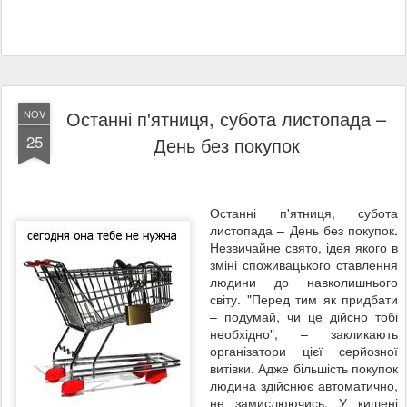
Останні п'ятниця, субота листопада –
NOV
25
День без покупок
Останні п'ятниця, субота
листопада – День без покупок.
Незвичайне свято, ідея якого в
зміні споживацького ставлення
людини до навколишнього
світу. "Перед тим як придбати
– подумай, чи це дійсно тобі
необхідно", – закликають
організатори цієї серйозної
витівки. Адже більшість покупок
людина здійснює автоматично,
не замислюючись. У кишені