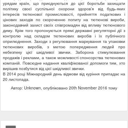
урядам країн, що приєднуються до цієї боротьби захищати
політику своєї суспільної охорони здоров’я від будь-яких
інтересів тютюнової промисловості, прийняття податкових і
цінових заходів по скороченню попиту на тютюнові вироби,
законодавчий захист своїх співгромадян від впливу тютюнового
диму. Крім того пропонуються прямі державні регуляторні дії з
контролю над складом тютюнових виробів і їх публічного
оприлюднення. Заходи з регулювання маркування та упаковки
тютюнових виробів, з метою попередження людей про
небезпеку цієї шкідливої звички. Заборона стимулювання
продажів і реклами, а також можливості спонсорства тютюнових
компаній. Повсюдне надання кваліфікованої допомоги тим, хто
вирішив позбутися від цієї шкідливої звички.
В 2014 році Міжнародний день відмови від куріння припадає на
20 листопада.
Автор: Unknown, опубліковано
20th November 2016
тому