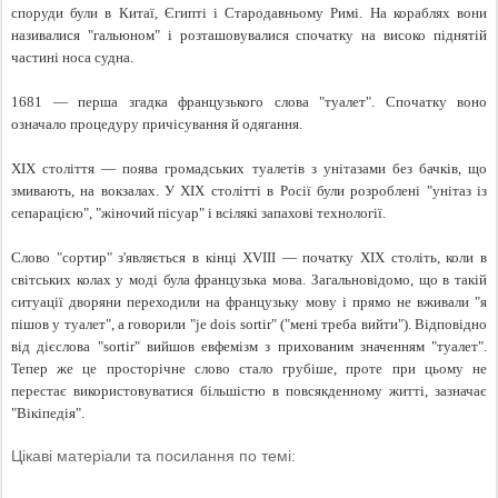
споруди були в Китаї, Єгипті і Стародавньому Римі. На кораблях вони
називалися "гальюном" і розташовувалися спочатку на високо піднятій
частині носа судна.
1681 — перша згадка французького слова "туалет". Спочатку воно
означало процедуру причісування й одягання.
XIX століття — поява громадських туалетів з унітазами без бачків, що
змивають, на вокзалах. У XIX столітті в Росії були розроблені "унітаз із
сепарацією", "жіночий пісуар" і всілякі запахові технології.
Слово "сортир" з'являється в кінці XVIII — початку XIX століть, коли в
світських колах у моді була французька мова. Загальновідомо, що в такій
ситуації дворяни переходили на французьку мову і прямо не вживали "я
пішов у туалет", а говорили "je dois sortir" ("мені треба вийти"). Відповідно
від дієслова "sortir" вийшов евфемізм з прихованим значенням "туалет".
Тепер же це просторічне слово стало грубіше, проте при цьому не
перестає використовуватися більшістю в повсякденному житті, зазначає
"Вікіпедія".
Цікаві матеріали та посилання по темі: