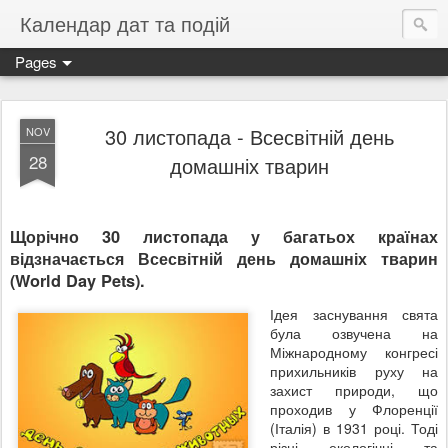
Календар дат та подій
Pages
30 листопада - Всесвітній день
NOV
28
домашніх тварин
Щорічно 30 листопада у багатьох країнах
відзначається Всесвітній день домашніх тварин
(World Day Pets).
Ідея заснування свята
була озвучена на
Міжнародному конгресі
прихильників руху на
захист природи, що
проходив у Флоренції
(Італія) в 1931 році. Тоді
різні екологічні та