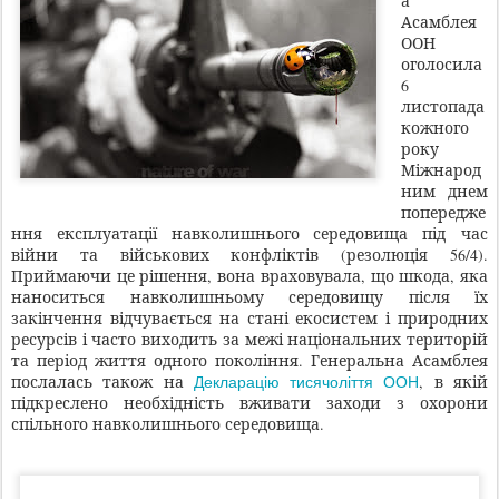
а
Асамблея
ООН
оголосила
6
листопада
кожного
року
Міжнарод
ним днем
попередже
ння експлуатації навколишнього середовища під час
війни та військових конфліктів (резолюція 56/4).
Приймаючи це рішення, вона враховувала, що шкода, яка
наноситься навколишньому середовищу після їх
закінчення відчувається на стані екосистем і природних
ресурсів і часто виходить за межі національних територій
та період життя одного покоління. Генеральна Асамблея
Декларацію тисячоліття ООН
послалась також на
, в якій
підкреслено необхідність вживати заходи з охорони
спільного навколишнього середовища.