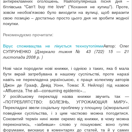
антирекламних оголошень. Найпопулярніша пісня дня –
бітлівська "Can't buy me love" ("Кохання не купиш"). Проте,
зовсім необов'язково було виходити на вулиці, щоб виразити
свою позицію – достатньо просто цього дня не зробити жодної
покупки.
Рекомендуємо прочитати:
Вірус споживацтва не лікується техноутопіями
Автор: Олег
СУПРУНЕНКО
(Дзеркало тижня № 43 (722) 15 — 21
листопада 2008 р. )
Нові часи породили нові книжки, і однією з таких, яка б мала
бути вкрай затребувана в нашому суспільстві, проте наразі
навіть не перекладена українською, є праця колективу авторів
(Джон де Грааф, Девід Уонн, Томас X. Нейлор) під назвою
«Affluenza. The all—consuming epidemic»...
У російському перекладі назва книжки звучить так —
«ПОТРЕБЛЯТСТВО: БОЛЕЗНЬ, УГРОЖАЮЩАЯ МИРУ».
Перекладачі звели соціальну проблему у площину (а)моральної
поведінки суспільства, і з цим частково можна погодитися.
Соковитий термін нині живе окремо від книжки, в чому можна
переконатись, «забивши» слово у пошуковик: воно гуляє
форумами, вискакує в коментарях до статей, та й у самих