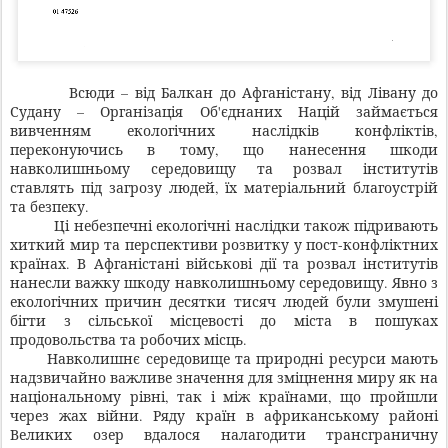
Всюди – від Балкан до Афганістану, від Лівану до
Судану – Організація Об'єднаних Націй займається
вивченням екологічних наслідків конфліктів,
переконуючись в тому, що нанесення шкоди
навколишньому середовищу та розвал інститутів
ставлять під загрозу людей, їх матеріальний благоустрій
та безпеку.
Ці небезпечні екологічні наслідки також підривають
хиткий мир та перспективи розвитку у пост-конфліктних
країнах. В Афганістані військові дії та розвал інститутів
нанесли важку шкоду навколишньому середовищу. Явно з
екологічних причин десятки тисяч людей були змушені
бігти з сільської місцевості до міста в пошуках
продовольства та робочих місць.
Навколишнє середовище та природні ресурси мають
надзвичайно важливе значення для зміцнення миру як на
національному рівні, так і між країнами, що пройшли
через жах війни. Ряду країн в африканському районі
Великих озер вдалося налагодити трансграничну