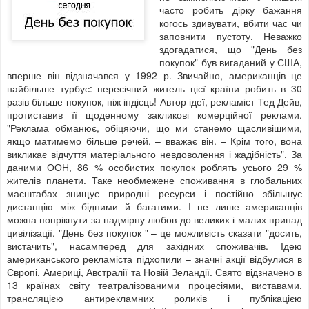
часто робить дірку бажання
когось здивувати, вбити час чи
заповнити пустоту. Неважко
здогадатися, що "День без
покупок" був вигаданий у США,
вперше він відзначався у 1992 р. Звичайно, американців це
найбільше турбує: пересічний житель цієї країни робить в 30
разів більше покупок, ніж індієць! Автор ідеї, рекламіст Тед Дейв,
протиставив її щоденному закликові комерційної реклами.
"Реклама обманює, обіцяючи, що ми станемо щасливішими,
якщо матимемо більше речей, – вважає він. – Крім того, вона
викликає відчуття матеріального невдоволення і жадібність". За
даними ООН, 86 % особистих покупок роблять усього 29 %
жителів планети. Таке необмежене споживання в глобальних
масштабах знищує природні ресурси і постійно збільшує
дистанцію між бідними й багатими. І не лише американців
можна попрікнути за надмірну любов до великих і малих принад
цивілізації. "День без покупок " – це можливість сказати "досить,
вистачить", насамперед для західних споживачів. Ідею
американського рекламіста підхопили – значні акції відбулися в
Європі, Америці, Австралії та Новій Зеландії. Свято відзначено в
13 країнах світу театралізованими процесіями, виставами,
трансляцією антирекламних роликів і публікацією