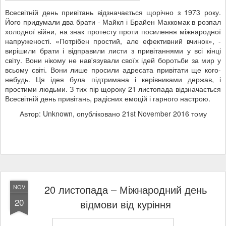
Всесвітній день привітань відзначається щорічно з 1973 року.
Його придумали два брати - Майкл і Брайен Маккомак в розпал
холодної війни, на знак протесту проти посилення міжнародної
напруженості. «Потрібен простий, але ефективний вчинок», -
вирішили брати і відправили листи з привітаннями у всі кінці
світу. Вони нікому не нав'язували своїх ідей боротьби за мир у
всьому світі. Вони лише просили адресата привітати ще кого-
небудь. Ця ідея була підтримана і керівниками держав, і
простими людьми. З тих пір щороку 21 листопада відзначається
Всесвітній день привітань, радісних емоцій і гарного настрою.
Автор: Unknown, опубліковано
21st November 2016
тому
20 листопада – Міжнародний день
NOV
20
відмови від куріння