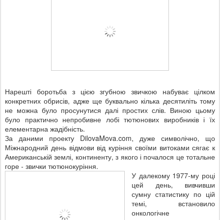
Нарешті боротьба з цією згубною звичкою набуває цілком
конкретних обрисів, адже ще буквально кілька десятиліть тому
не можна було просунутися далі простих слів. Виною цьому
було практично непробивне лобі тютюнових виробників і їх
елементарна жадібність.
За даними проекту DilovaMova.com, дуже символічно, що
Міжнародний день відмови від куріння своїми витоками сягає к
Американській землі, континенту, з якого і почалося це тотальне
горе - звички тютюнокуріння.
У далекому 1977-му році
цей день, вивчивши
сумну статистику по цій
темі, встановило
онкологічне