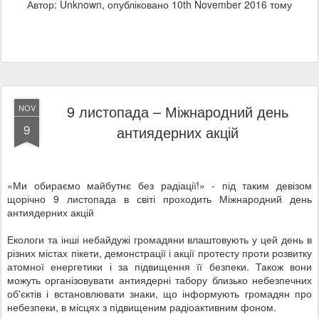
Автор: Unknown, опубліковано
10th November 2016
тому
9 листопада – Міжнародний день
NOV
9
антиядерних акцій
«Ми обираємо майбутнє без радіації!» - під таким девізом
щорічно 9 листопада в світі проходить Міжнародний день
антиядерних акцій
Екологи та інші небайдужі громадяни влаштовують у цей день в
різних містах пікети, демонстрації і акції протесту проти розвитку
атомної енергетики і за підвищення її безпеки. Також вони
можуть організовувати антиядерні табору близько небезпечних
об'єктів і встановлювати знаки, що інформують громадян про
небезпеки, в місцях з підвищеним радіоактивним фоном.