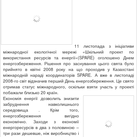
11 листопада з ініціативи
міжнародної екологічної мережі «Шкільний проект по
використання ресурсів та енергії»(SPARE) оголошено Днем
енергозбереження. Рішення про заснування цього свята було
прийнято в квітні 2008 року на що проходив у Казахстані
міжнародній нараді координаторів SPARE. А вже в листопаді
2008-го світ відзначив перший День енергозбереження. Це свято
отримав статус міжнародного, оскільки взяти участь у проекті
побажали близько 20 країн.
Економія енергії дозволить знизити
забруднення навколишнього
середовища . Крім того,
енергозбереження вигідно
економічно. Заходи з економії
енергоресурсів в два з половиною –
три рази дешевше, ніж виробництво і