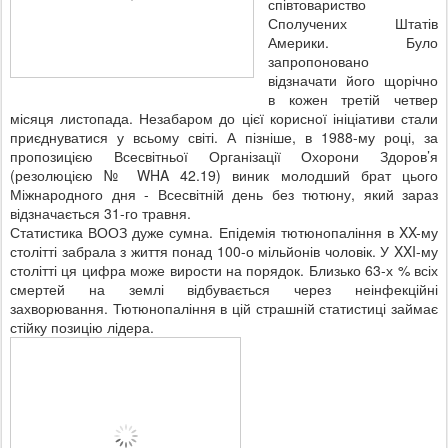
співтовариство
Сполучених Штатів
Америки. Було
запропоновано
відзначати його щорічно
в кожен третій четвер
місяця листопада. Незабаром до цієї корисної ініціативи стали
приєднуватися у всьому світі. А пізніше, в 1988-му році, за
пропозицією Всесвітньої Організації Охорони Здоров’я
(резолюцією № WHA 42.19) виник молодший брат цього
Міжнародного дня - Всесвітній день без тютюну, який зараз
відзначається 31-го травня.
Статистика ВООЗ дуже сумна. Епідемія тютюнопаління в XX-му
столітті забрала з життя понад 100-о мільйонів чоловік. У XXI-му
столітті ця цифра може вирости на порядок. Близько 63-х % всіх
смертей на землі відбувається через неінфекційні
захворювання. Тютюнопаління в цій страшній статистиці займає
стійку позицію лідера.