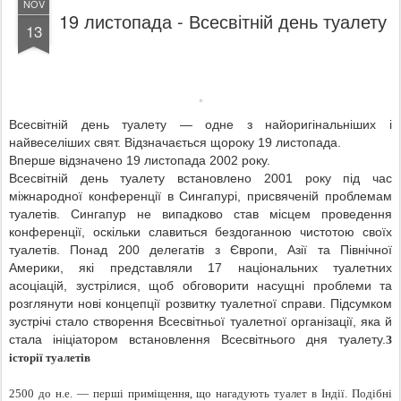
NOV
19 листопада - Всесвітній день туалету
13
Всесвітній день туалету — одне з найоригінальніших і
найвеселіших свят. Відзначається щороку 19 листопада.
Вперше відзначено 19 листопада 2002 року.
Всесвітній день туалету встановлено 2001 року під час
міжнародної конференції в Сингапурі, присвяченій проблемам
туалетів. Сингапур не випадково став місцем проведення
конференції, оскільки славиться бездоганною чистотою своїх
туалетів. Понад 200 делегатів з Європи, Азії та Північної
Америки, які представляли 17 національних туалетних
асоціацій, зустрілися, щоб обговорити насущні проблеми та
розглянути нові концепції розвитку туалетної справи. Підсумком
зустрічі стало створення Всесвітньої туалетної організації, яка й
стала ініціатором встановлення Всесвітнього дня туалету.
З
історії туалетів
2500 до н.е. — перші приміщення, що нагадують туалет в Індії. Подібні