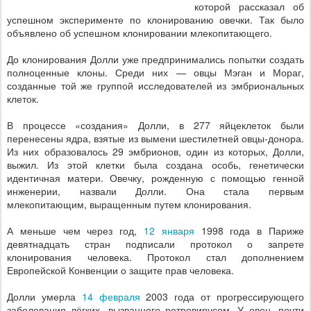
которой рассказал об
успешном эксперименте по клонированию овечки. Так было
объявлено об успешном клонировании млекопитающего.
До клонирования Долли уже предпринимались попытки создать
полноценные клоны. Среди них — овцы Мэган и Мораг,
созданные той же группой исследователей из эмбриональных
клеток.
В процессе «создания» Долли, в 277 яйцеклеток были
перенесены ядра, взятые из вымени шестилетней овцы-донора.
Из них образовалось 29 эмбрионов, один из которых, Долли,
выжил. Из этой клетки была создана особь, генетически
идентичная матери. Овечку, рожденную с помощью генной
инженерии, назвали Долли. Она стала первым
млекопитающим, выращенным путем клонирования.
А меньше чем через год,
12 января
1998 года в Париже
девятнадцать стран подписали протокол о запрете
клонирования человека. Протокол стал дополнением
Европейской Конвенции о защите прав человека.
Долли умерла
14 февраля
2003 года от прогрессирующего
заболевания лёгких, вызванного ретровирусом. У овец, почти