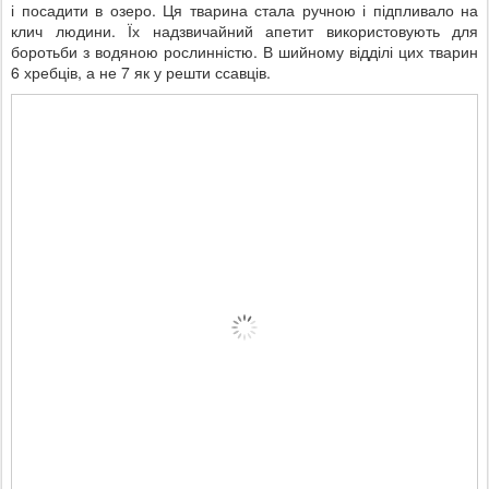
і посадити в озеро. Ця тварина стала ручною і підпливало на
клич людини. Їх надзвичайний апетит використовують для
боротьби з водяною рослинністю. В шийному відділі цих тварин
6 хребців, а не 7 як у решти ссавців.