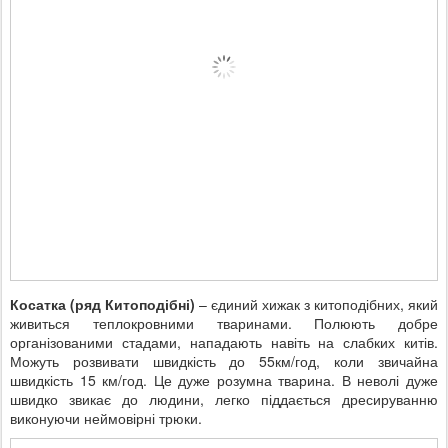
Косатка
(ряд Китоподібні)
– єдиний хижак з китоподібних, який
живиться теплокровними тваринами. Полюють добре
організованими стадами, нападають навіть на слабких китів.
Можуть розвивати швидкість до 55км/год, коли звичайна
швидкість 15 км/год. Це дуже розумна тварина. В неволі дуже
швидко звикає до людини, легко піддається дресируванню
виконуючи неймовірні трюки.