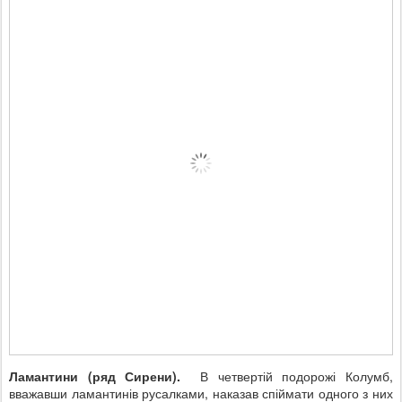
Ламантини (ряд Сирени).
В четвертій подорожі Колумб,
вважавши ламантинів русалками, наказав спіймати одного з них