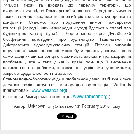
744,651 тисяч га входять до переліку територій, що
охороняються згідно Рамсарської конвенції. Серед них чимало
таких, навколо яких вже не перший рік тривають суперечки та
конфлікти. Скажімо, про порушення вимог Рамсарської
конвенції (серед інших міжнародних угод) йдеться у справі про
будівництво каналу Дунай – Чорне море через Дунайський
біосферний заповідник, про будівництво Ташлицької та
Дністровської гідроакумулюючих станцій. Перелік випадків
порушення вимог конвенції може бути досить довгим. І хоча
саме завдяки цій конвенції є можливість вирішити транскордонні
проблеми , все ж таки у нашій країні поки що її виконання
натикається на проблеми, пов’язані з внутрішніми суперечками,
зокрема щодо власності на землю.
Станом водно-болотних угідь у глобальному масштабі вже кілька
десятків років опікується міжнародна організація "Wetlands
International» (
www.wetlands.org
)
www
.
ramsar
.
org
(Сторінка Рамсарської конвенції -
.
)
.
Автор: Unknown, опубліковано
1st February 2016
тому