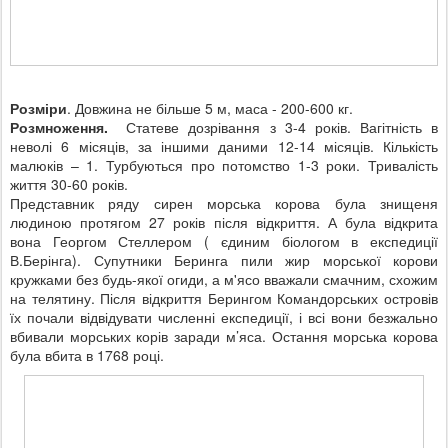
Розміри
. Довжина не більше 5 м, маса - 200-600 кг.
Розмноження.
Статеве дозрівання з 3-4 років. Вагітність в
неволі 6 місяців, за іншими даними 12-14 місяців. Кількість
малюків – 1. Турбуються про потомство 1-3 роки. Тривалість
життя 30-60 років.
Представник ряду сирен морська корова була знищеня
людиною протягом 27 років після відкриття. А була відкрита
вона Георгом Стеллером ( єдиним біологом в експедиції
В.Берінга). Супутники Беринга пили жир морської корови
кружками без будь-якої огиди, а м'ясо вважали смачним, схожим
на телятину. Після відкриття Берингом Командорських островів
їх почали відвідувати численні експедиції, і всі вони безжально
вбивали морських корів заради м’яса. Остання морська корова
була вбита в 1768 році.