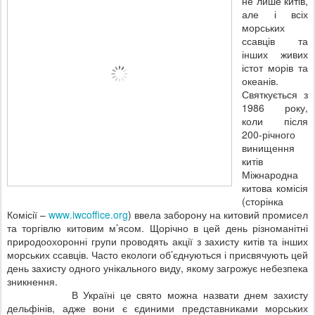
не лише китів,
але і всіх
морських
ссавців та
інших живих
істот морів та
океанів.
Святкується з
1986 року,
коли після
200-річного
винищення
китів
Міжнародна
китова комісія
(сторінка
Комісії –
www
.
iwcoffice
.
org
)
ввела заборону на китовий промисел
та торгівлю китовим м’ясом. Щорічно в цей день різноманітні
природоохоронні групи проводять акції з захисту китів та інших
морських ссавців. Часто екологи об’єднуються і присвячують цей
день захисту одного унікального виду, якому загрожує небезпека
зникнення.
В Україні це свято можна назвати днем захисту
дельфінів, адже вони є єдиними представниками морських