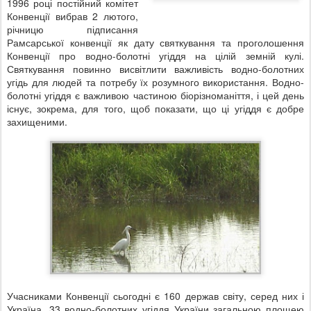
1996 році постійний комітет
Конвенції вибрав 2 лютого,
річницю підписання
Рамсарської конвенції як дату святкування та проголошення
Конвенції про водно-болотні угіддя на цілій земній кулі.
Святкування повинно висвітлити важливість водно-болотних
угідь для людей та потребу їх розумного використання. Водно-
болотні угіддя є важливою частиною біорізноманіття, і цей день
існує, зокрема, для того, щоб показати, що ці угіддя є добре
захищеними.
Учасниками Конвенції сьогодні є 160 держав світу, серед них і
Україна. 33 водно-болотних угіддя України загальною площею