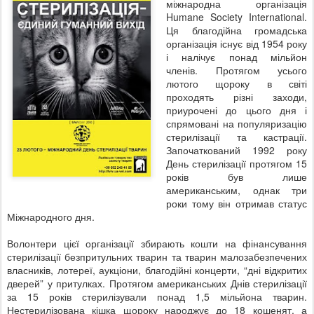
міжнародна організація
Humane Society International.
Ця благодійна громадська
організація існує від 1954 року
і налічує понад мільйон
членів. Протягом усього
лютого щороку в світі
проходять різні заходи,
приурочені до цього дня і
спрямовані на популяризацію
стерилізації та кастрації.
Започаткований 1992 року
День стерилізації протягом 15
років був лише
американським, однак три
роки тому він отримав статус
Міжнародного дня.
Волонтери цієї організації збирають кошти на фінансування
стерилізації безпритульних тварин та тварин малозабезпечених
власників, лотереї, аукціони, благодійні концерти, “дні відкритих
дверей” у притулках. Протягом американських Днів стерилізації
за 15 років стерилізували понад 1,5 мільйона тварин.
Нестерилізована кішка щороку народжує до 18 кошенят, а