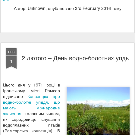
Автор: Unknown, опубліковано
3rd February 2016
тому
FEB
2 лютого – День водно-болотних угідь
1
Цього дня у 1971 році в
Іранському місті Рамсар
підписано
Конвенцію про
водно-болотні угіддя, що
мають міжнародне
значення
, головним чином,
як середовище існування
водоплавних птахів
(Рамсарська конвенція). В