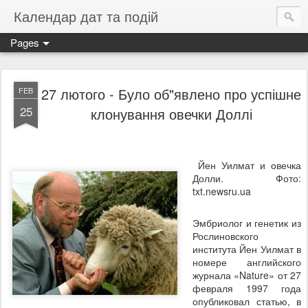
Календар дат та подій
Pages
27 лютого - Було об"явлено про успішне
FEB
25
клонування овечки Доллі
Йен Уилмат и овечка
Долли. Фото:
txt.newsru.ua
Эмбриолог и генетик из
Рослиновского
института Йен Уилмат в
номере английского
журнала «Nature» от 27
февраля 1997 года
опубликовал статью, в