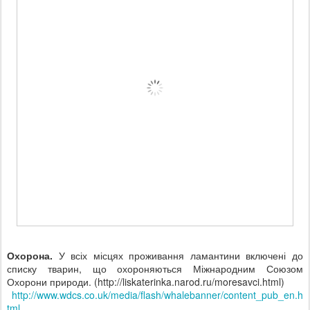
Охорона.
У всіх місцях проживання ламантини включені до
списку тварин, що охороняються Міжнародним Союзом
Охорони природи. (http://liskaterinka.narod.ru/moresavci.html)
http://www.wdcs.co.uk/media/flash/whalebanner/content_pub_en.h
tml