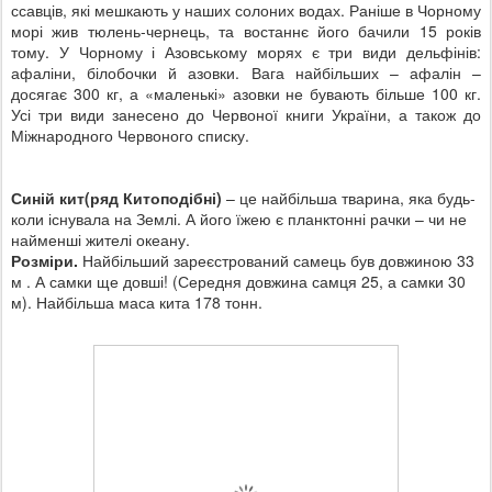
ссавців, які мешкають у наших солоних водах. Раніше в Чорному
морі жив тюлень-чернець, та востаннє його бачили 15 років
тому. У Чорному і Азовському морях є три види дельфінів:
афаліни, білобочки й азовки. Вага найбільших – афалін –
досягає
300 кг
, а «маленькі» азовки не бувають більше
100 кг
.
Усі три види занесено до Червоної книги України, а також до
Міжнародного Червоного списку.
Синій кит(ряд Китоподібні)
– це найбільша тварина, яка будь-
коли існувала на Землі. А його їжею є планктонні рачки – чи не
найменші жителі океану.
Розміри.
Найбільший зареєстрований самець був довжиною 33
м . А самки ще довші! (Середня довжина самця 25, а самки 30
м). Найбільша маса кита 178 тонн.