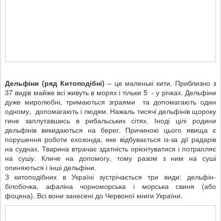
Дельфіни
(ряд Китоподібні)
– це маленькі кити. Приблизно з
37 видів майже всі живуть в морях і тільки 5 - у річках. Дельфіни
дуже миролюбні, тримаються зграями та допомагають один
одному, допомагають і людям. Нажаль тисячі дельфінів щороку
гине заплутавшись в рибальських сітях. Іноді цілі родини
дельфінів викидаються на берег. Причиною цього явища є
порушення роботи ехозонда, яке відбувається із-за дії радарів
на суднах. Тварина втрачає здатність орієнтуватися і потрапляє
на сушу. Кличе на допомогу, тому разом з ним на суші
опиняються і інші дельфіни.
З китоподібних в Україні зустрічається три види: дельфін-
білобочка, афаліна чорноморська і морська свиня (або
фоцена). Всі вони занесені до Червоної книги України.