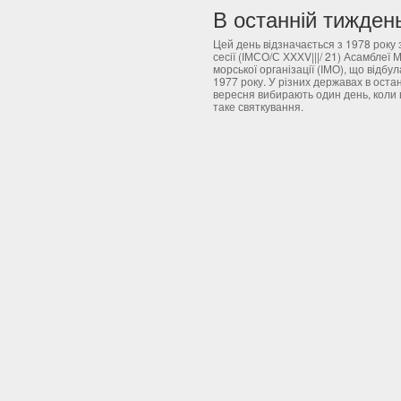
Цей день відзначається з 1978 року
сесії (ІМСО/С ХХХV|||/ 21) Асамблеї 
морської організації (ІМО), що відбу
1977 року. У різних державах в оста
вересня вибирають один день, коли 
таке святкування.