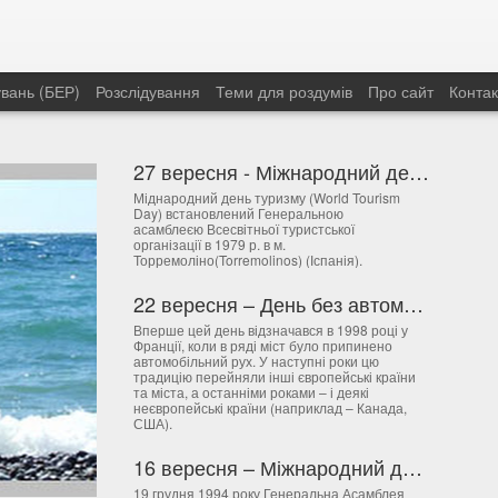
увань (БЕР)
Розслідування
Теми для роздумів
Про сайт
Контак
27 вересня - Міжнародний день туризму
Міднародний день туризму (World Tourism
Day) встановлений Генеральною
асамблеєю Всесвітньої туристської
організації в 1979 р. в м.
Торремоліно(Torremolinos) (Іспанія).
22 вересня – День без автомобілів
Вперше цей день відзначався в 1998 році у
Франції, коли в ряді міст було припинено
автомобільний рух. У наступні роки цю
традицію перейняли інші європейські країни
та міста, а останніми роками – і деякі
неєвропейські країни (наприклад – Канада,
США).
16 вересня – Міжнародний день захисту озонового шару
19 грудня 1994 року Генеральна Асамблея