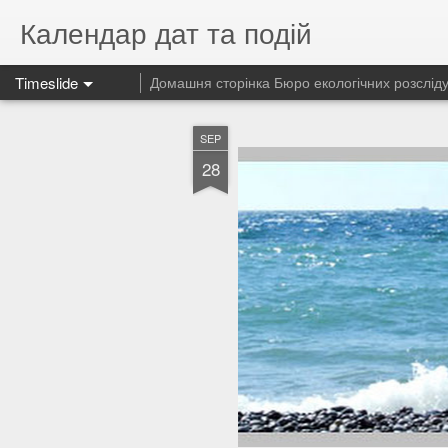
Календар дат та подій
Timeslide
Домашня сторінка Бюро екологічних розслід
SEP
28