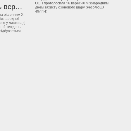
ООН проголосила 16 вересня Міжнародним
В останній тиждень вересня – Всесвітній день моря
днем захисту озонового шару (Резолюція
49/114).
 за рішенням Х
Міжнародної
лася у листопаді
нній тиждень
відбувається