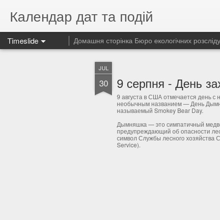
Календар дат та подій
Timeslide
Домашня сторінка Бюро екологічних розслід
JUL
30
9 августа в США отмечается день с 
необычным названием — День Дымн
называемый Smokey Bear Day.
Дымняшка — это симпатичный медв
предупреждающий об опасности ле
символ Службы лесного хозяйства С
Service).