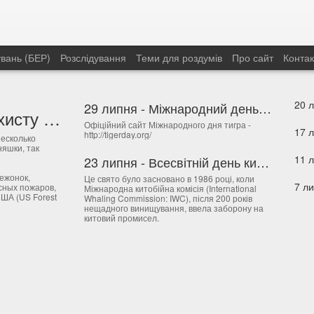
увань (БЕР)
Розслідування
Теми для роздумів
Про сайт
Контак
20 л
29 липня - Міжнародний день тигра
9 серпня - День захисту лісів від пожежі в США
В да
Офіційний сайт Міжнародного дня тигра -
Мейд
http://tigerday.org/
«Мей
несколько
17 и
прив
яшки, так
мира
преф
23 липня - Всесвітній день китів і дельфінів
согл
благ
За д
Межд
Йоко
ежонок,
Це свято було засновано в 1986 році, коли
Наці
суда
была
сных пожаров,
Міжнародна китобійна комісія (International
Земл
Межд
«Мор
ША (US Forest
Whaling Commission: IWC), після 200 років
Для 
чоло
прав
нещадного винищування, ввела заборону на
сумл
назв
Justi
китовий промисел.
прир
тери
Чере
Укра
засн
«Про
Усес
запо
який