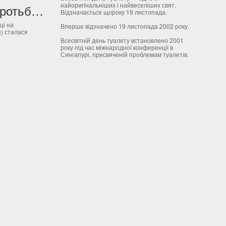
найоригінальніших і найвеселіших свят.
3 грудня – День боротьби з пестицидами
Відзначається щороку 19 листопада.
ці на
Вперше відзначено 19 листопада 2002 року.
я) сталася
Всесвітній день туалету встановлено 2001
року під час міжнародної конференції в
Сингапурі, присвяченій проблемам туалетів.