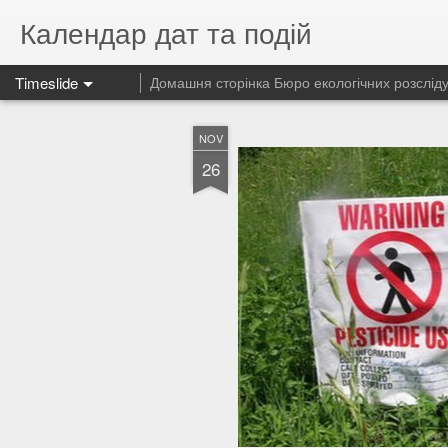
Календар дат та подій
Timeslide
Домашня сторінка Бюро екологічних розслід
NOV
26