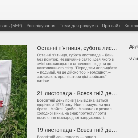
увань (БЕР)
Розслідування
Теми для роздумів
Про сайт
Контак
Останні п'ятниця, субота листопада – День без покупок
Чере
Останні п'ятниця, субота листопада – День
орга
без покупок. Незвичайне свято, ідея якого в
тижд
зміні споживацького ставлення людини до
5 ли
лист
навколишнього світу. "Перед тим як придбати
Асам
тижн
– подумай, чи це дійсно тобі необхідно", –
лист
Week
закликають організатори цієї серйозної
Міжн
витівки.
експ
сер
та в
21 листопада - Всесвітній день привітань
56/4)
Всесвітній день привітань відзначається
щорічно з 1973 року. Його придумали два
брати - Майкл і Брайен Маккомак в розпал
холодної війни, на знак протесту проти
посилення міжнародної напруженості.
19 листопада - Всесвітній день туалету
Всесвітній день туалету — одне з