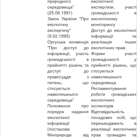
природного
екологічної
середовища"
експертизи, участі
(25.06.1991)
громадськості в
Закон України "Про
екологічному
екологічну
моніторингу
експертизу"
Доступ до екологічної
(9.02.1995)
інформації та
Оргуська конвенція
реалізація інших
"Про доступ до
екологічних прав
інформації, участь
Форми участі
громадськості в
громадськості у
прийнятті рішень та
прийнятті рішень, що
доступ до
стосуються
правосуддя з
навколишнього
питань, що
середовища
стосуються
Регламентування
навколишнього
роботи громадських
середовища"
екологічних
Положення про
інспекторів
порядок надання
Відповідальність
екологічної
посадових осіб, що
інформації
перешкоджають в
(постанова
реалізації екологічних
Мінприроди від
прав громадян та