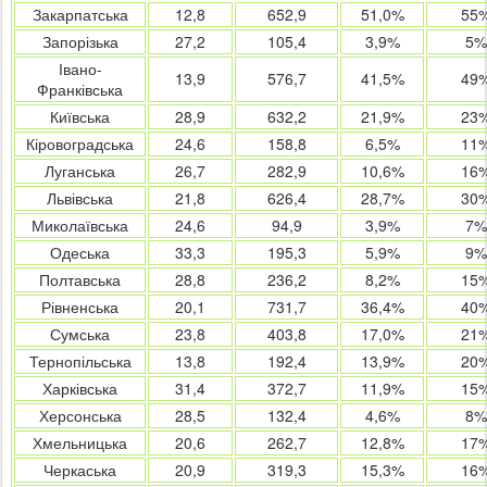
Закарпатська
12,8
652,9
51,0%
55
Запорізька
27,2
105,4
3,9%
5%
Івано-
13,9
576,7
41,5%
49
Франківська
Київська
28,9
632,2
21,9%
23
Кіровоградська
24,6
158,8
6,5%
11
Луганська
26,7
282,9
10,6%
16
Львівська
21,8
626,4
28,7%
30
Миколаївська
24,6
94,9
3,9%
7%
Одеська
33,3
195,3
5,9%
9%
Полтавська
28,8
236,2
8,2%
15
Рівненська
20,1
731,7
36,4%
40
Сумська
23,8
403,8
17,0%
21
Тернопільська
13,8
192,4
13,9%
20
Харківська
31,4
372,7
11,9%
15
Херсонська
28,5
132,4
4,6%
8%
Хмельницька
20,6
262,7
12,8%
17
Черкаська
20,9
319,3
15,3%
16