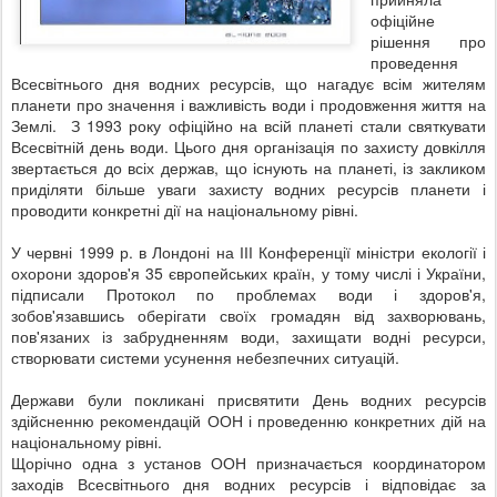
офіційне
рішення про
проведення
Всесвітнього дня водних ресурсів, що нагадує всім жителям
планети про значення і важливість води і продовження життя на
Землі. З 1993 року офіційно на всій планеті стали святкувати
Всесвітній день води. Цього дня організація по захисту довкілля
звертається до всіх держав, що існують на планеті, із закликом
приділяти більше уваги захисту водних ресурсів планети і
проводити конкретні дії на національному рівні.
У червні 1999 р. в Лондоні на ІІІ Конференції міністри екології і
охорони здоров'я 35 європейських країн, у тому числі і України,
підписали Протокол по проблемах води і здоров'я,
зобов'язавшись оберігати своїх громадян від захворювань,
пов'язаних із забрудненням води, захищати водні ресурси,
створювати системи усунення небезпечних ситуацій.
Держави були покликані присвятити День водних ресурсів
здійсненню рекомендацій ООН і проведенню конкретних дій на
національному рівні.
Щорічно одна з установ ООН призначається координатором
заходів Всесвітнього дня водних ресурсів і відповідає за