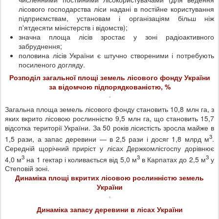
лісового господарства ліси надані в постійне користування
підприємствам, установам і організаціям більш ніж
п'ятдесяти міністерств і відомств);
значна площа лісів зростає у зоні радіоактивного
забруднення;
половина лісів України є штучно створеними і потребують
посиленого догляду.
Розподіл загальної площі земель лісового фонду України
за відомчою підпорядкованістю, %
Загальна площа земель лісового фонду становить 10,8 млн га, з
яких вкрито лісовою рослинністю 9,5 млн га, що становить 15,7
відсотка території України. За 50 років лісистість зросла майже в
3
1,5 рази, а запас деревини — в 2,5 рази і досяг 1,8 млрд м
.
Середній щорічний приріст у лісах Держкомлісгоспу дорівнює
3
3
3
4,0 м
на 1 гектар і коливається від 5,0 м
в Карпатах до 2,5 м
у
Степовій зоні.
Динаміка площі вкритих лісовою рослинністю земель
України
Динаміка запасу деревини в лісах України