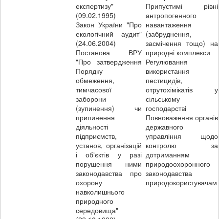
експертизу"
Припустимі рівні
(09.02.1995)
антропогенного
Закон України "Про
навантаження
екологічний аудит"
(забруднення,
(24.06.2004)
засмічення тощо) на
Постанова ВРУ
природні комплекси
"Про затвердження
Регулювання
Порядку
використання
обмеження,
пестицидів,
тимчасової
отрутохімікатів у
заборони
сільському
(зупинення) чи
господарстві
припинення
Повноваження органів
діяльності
державного
підприємств,
управління щодо
установ, організацій
контролю за
і об'єктів у разі
дотриманням
порушення ними
природоохоронного
законодавства про
законодавства
охорону
природокористувачам
навколишнього
природного
середовища"