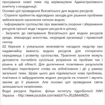
просування нової теми під керівництвом Адміністративного
комітету з координації.
Основні цілі проведення Всесвітнього дня водних ресурсів:
- Сприяти прийняттю відповідних заходів для рішення проблеми
забезпечення населення питною водою;
- Інформувати суспільство про важливість охорони і збереження
ресурсів прісної води і водних ресурсів в цілому;
- Залучити до святкування Всесвітнього дня водних ресурсів
уряди, міжнародні агентства, неурядові організації і приватний
сектор.
22 березня є унікальною можливістю нагадати людству про
надзвичайну важність водних ресурсів для оточуючого
середовища і розвитку суспільства. Практичні зусилля можуть
допомогти поглибити суспільне розуміння як проблем так і
рішень в цій області. Для досягнення позитивних результатів
необхідно перетворити слова на зобов’язання і дії у рамках
загальної теми. Щорік цього дня піднімається нова проблема,
пов'язана із забрудненням водних ресурсів на планеті і звучить
заклик до її рішення. Але основні цілі проведення свята
залишаються незмінними.
Водні ресурси України. фільм інституту гідробіології НАН
України - http://www.youtube.com/watch?v=JfUzMvkWZIc