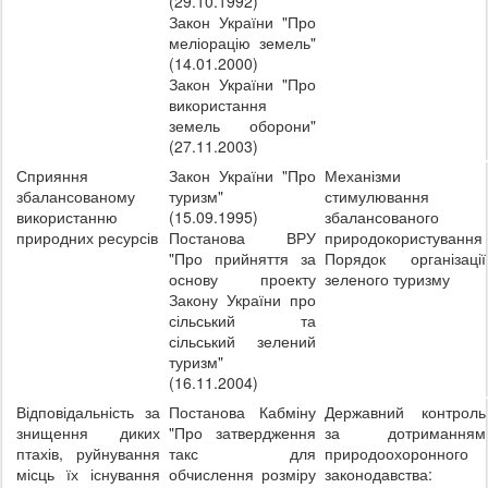
(29.10.1992)
Закон України "Про
меліорацію земель"
(14.01.2000)
Закон України "Про
використання
земель оборони"
(27.11.2003)
Сприяння
Закон України "Про
Механізми
збалансованому
туризм"
стимулювання
використанню
(15.09.1995)
збалансованого
природних ресурсів
Постанова ВРУ
природокористування
"Про прийняття за
Порядок організації
основу проекту
зеленого туризму
Закону України про
сільський та
сільський зелений
туризм"
(16.11.2004)
Відповідальність за
Постанова Кабміну
Державний контроль
знищення диких
"Про затвердження
за дотриманням
птахів, руйнування
такс для
природоохоронного
місць їх існування
обчислення розміру
законодавства: