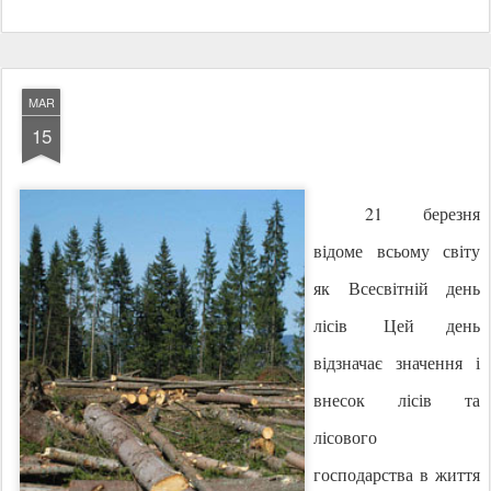
MAR
15
21
березня
відоме всьому світу
як Всесвітній день
лісів
.
Цей день
відзначає значення і
внесок лісів та
лісового
господарства в життя