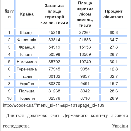
Площа
Загальна
вкритих
№ п/
площа
Процент
Країна
лісом
п
території
лісистості
земель,
країни, тис.га
тис.га
1
Швеція
45218
27264
60,3
2
Фінляндія
33814
21883
64,7
3
Франція
54919
15156
27,6
4
Іспанія
50596
13509
26,7
5
Німеччина
35702
10740
30,1
6
Туреччина
77945
9954
12,8
7
Італія
30132
9857
32,7
8
Україна
60370
9491
15,7
9
Польща
31268
8942
28,6
10
Норвегія
32376
8710
26,9
http://woodex.ua/?menu_id=11&spi=101&page_id=139
Дивіться додатково сайт Державного комітету лісового
господарства України