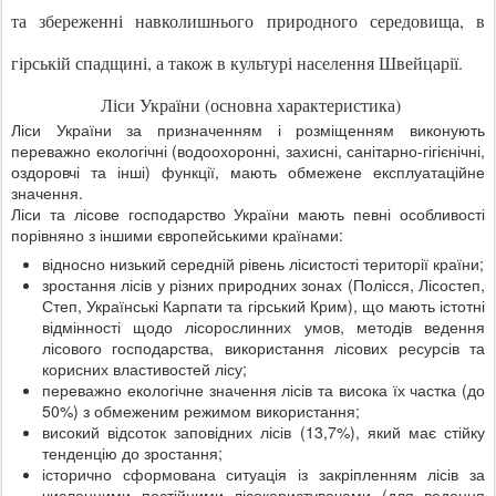
та збереженні навколишнього природного середовища, в
гірській спадщині, а також в культурі населення Швейцарії.
Ліси України (основна характеристика)
Ліси України за призначенням і розміщенням виконують
переважно екологічні (водоохоронні, захисні, санітарно-гігієнічні,
оздоровчі та інші) функції, мають обмежене експлуатаційне
значення.
Ліси та лісове господарство України мають певні особливості
порівняно з іншими європейськими країнами:
відносно низький середній рівень лісистості території країни;
зростання лісів у різних природних зонах (Полісся, Лісостеп,
Степ, Українські Карпати та гірський Крим), що мають істотні
відмінності щодо лісорослинних умов, методів ведення
лісового господарства, використання лісових ресурсів та
корисних властивостей лісу;
переважно екологічне значення лісів та висока їх частка (до
50%) з обмеженим режимом використання;
високий відсоток заповідних лісів (13,7%), який має стійку
тенденцію до зростання;
історично сформована ситуація із закріпленням лісів за
численними постійними лісокористувачами (для ведення