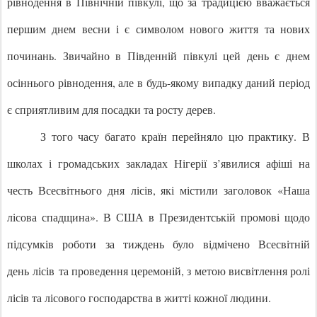
рівнодення в Північній півкулі, що за традицією вважається
першим днем весни і є символом нового життя та нових
починань. Звичайно в Південній півкулі цей день є днем
осіннього рівнодення, але в будь-якому випадку даний період
є сприятливим для посадки та росту дерев.
З того часу багато країн перейняло цю практику. В
школах і громадських закладах Нігерії з’явилися афіші на
честь Всесвітнього дня лісів
, які містили заголовок «Наша
лісова спадщина». В США в Президентській промові щодо
підсумків роботи за тиждень було відмічено Всесвітній
день лісів
та проведення церемоній, з метою висвітлення ролі
лісів та лісового господарства в житті кожної людини.