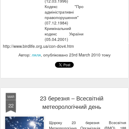
(12.03.1996)
Кодекс "Про
адміністративні
правопорушення"
(07.12.1984)
Кримінальний
кодекс України
(05.04.2001)
http://www.birdlife.org.ua/con-dov4.htm
Автор:
ляля
, опубліковано
23rd March 2010
тому
23 березня – Всесвітній
MAR
22
метеорологічний день
Щороку 23 березня Всесвітня
Метеорологічна Організація (ВМО), 188