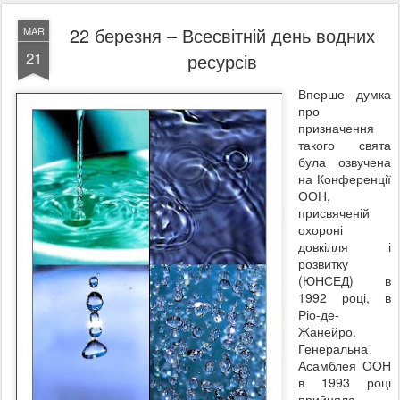
22 березня – Всесвітній день водних
MAR
21
ресурсів
Вперше думка
про
призначення
такого свята
була озвучена
на Конференції
ООН,
присвяченій
охороні
довкілля і
розвитку
(ЮНСЕД) в
1992 році, в
Ріо-де-
Жанейро.
Генеральна
Асамблея ООН
в 1993 році
прийняла