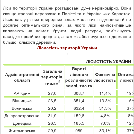
Ліси по території України розташовані дуже нерівномірно. Вони
сконцентровані переважно в Поліссі та в Українських Карпатах.
Лісистість у різних природних зонах має значні відмінності й не
досягає оптимального рівня, за якого ліси найпозитивніше
впливають на клімат, ґрунти, водні ресурси, пом'якшують
наслідки ерозійних процесів, а також забезпечується одержання
більшої кількості деревини.
Лісистість території України
ЛІСИСТІСТЬ УКРАЇНИ
Вкриті
Загальна
Адміністративні
лісовою
Фактична
Оптима
територія,
області
рослинністю
лісистість
лісист
2
тис.км
землі, тис.га
АР Крим
27,0
308,7
11,4%
19
Вінницька
26,5
351,4
13,3%
16
Волинська
20,2
632,4
31,3%
37
Дніпропетровська
31,9
152,8
4,8%
8%
Донецька
26,5
185,5
7,0%
12
Житомирська
29,9
989
33,1%
37