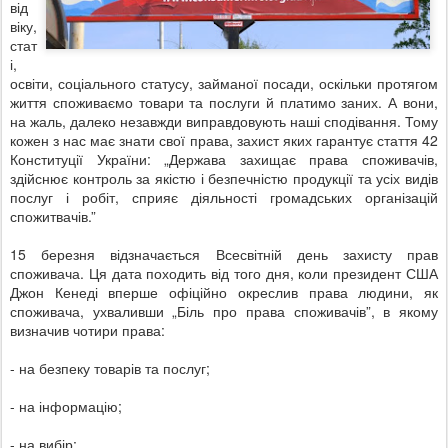
від
віку,
стат
і,
освіти, соціального статусу, займаної посади, оскільки протягом
життя споживаємо товари та послуги й платимо заних. А вони,
на жаль, далеко незавжди виправдовують наші сподівання. Тому
кожен з нас має знати свої права, захист яких гарантує стаття 42
Конституції України: „Держава захищає права споживачів,
здійснює контроль за якістю і безпечністю продукції та усіх видів
послуг і робіт, сприяє діяльності громадських організацій
спожитвачів.”
15 березня відзначається Всесвітній день захисту прав
споживача. Ця дата походить від того дня, коли президент США
Джон Кенеді вперше офіційно окреслив права людини, як
споживача, ухваливши „Біль про права споживачів”, в якому
визначив чотири права:
- на безпеку товарів та послуг;
- на інформацію;
- на вибір;