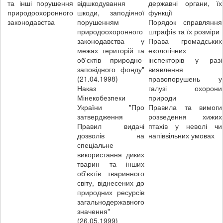
та інші порушення
відшкодування
державні органи, їх
природоохоронного
шкоди, заподіяної
функції
законодавства
порушенням
Порядок справляння
природоохоронного
штрафів та їх розміри
законодавства у
Права громадських
межах територій та
екологічних
об'єктів природно-
інспекторів у разі
заповідного фонду"
виявлення
(21.04.1998)
правопорушень у
Наказ
галузі охорони
Мінекобезпеки
природи
України "Про
Правила та вимоги
затвердження
розведення хижих
Правил видачі
птахів у неволі чи
дозволів на
напіввільних умовах
спеціальне
використання диких
тварин та інших
об'єктів тваринного
світу, віднесених до
природних ресурсів
загальнодержавного
значення"
(26.05.1999)