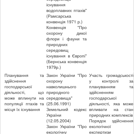
існування
водоплавних птахів"
(Рамсарська
конвенція 1971 р.)
Конвенція "Про
охорону дикої
флори і фауни та
природних
середовищ
існування в Європі"
(Бернська конвенція
1979р.)
Планування та
Закон України "Про
Участь громадськості
здійснення
охорону
у контролі за
господарської
навколишнього
плануванням та
діяльності, що
природного
здійсненням
може вплинути на
середовища"
господарської
популяції птахів та
(25.06.1991)
діяльності, яка може
місця їх існування
Земельний кодекс
впливати на стан
України
природних комплексів
(12.05.2004)
Порядок здійснення
Закон України "Про
екологічної
екологічну
експертизи