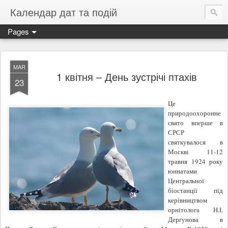
Календар дат та подій
Pages
MAR
1 квітня – День зустрічі птахів
23
Це
природоохоронне
свято вперше в
СРСР
святкувалося в
Москві 11-12
травня 1924 року
юннатами
Центральної
біостанції під
керівництвом
орнітолога Н.І.
Дергунова в