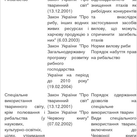
тваринний світ"
знищення птахів як
(13.12.2001)
рибоїдних конкурентів
Закон України "Про
та внаслідок
рибу, інших водних
застосування засобів
живих ресурсах і
вилову, що можуть
харчову продукцію з
спричинити загибель
них" (6.03.2003)
птахів
Закон України "Про
Норми вилову риби
Загальнодержавну
Порядок набуття прав
програму розвитку
на рибальство
рибного
господарства
України на період
до 2010 року"
(19.02.2004)
Спеціальне
Закон України "Про
Порядок одержання
використання
тваринний світ"
дозволів на
тваринного світу,
(13.12.2001)
спеціальне
крім полювання і
Закон України "Про
використання тварин
рибальства (у
Червону книгу"
Види спеціального
наукових,
(07.02.2002)
використання тварин,
культурно-освітніх,
включених до
цілях, утримання
Червоної книги