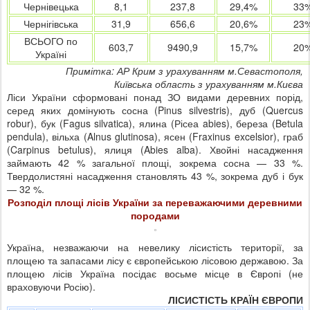
Чернівецька
8,1
237,8
29,4%
33
Чернігівська
31,9
656,6
20,6%
23
ВСЬОГО по
603,7
9490,9
15,7%
20
Україні
Примітка: АР Крим з урахуванням м.Севастополя,
Київська область з урахуванням м.Києва
Ліси України сформовані понад ЗО видами деревних порід,
серед яких домінують сосна (Pinus silvestris), дуб (Quercus
robur), бук (Fagus silvatica), ялина (Рісеа abies), береза (Betula
pendula), вільха (Alnus glutinosa), ясен (Fraxinus excelsior), граб
(Carpinus betulus), ялиця (Abies alba). Хвойні насадження
займають 42 % загальної площі, зокрема сосна — 33 %.
Твердолистяні насадження становлять 43 %, зокрема дуб і бук
— 32 %.
Розподіл площі лісів України за переважаючими деревними
породами
Україна, незважаючи на невелику лісистість території, за
площею та запасами лісу є європейською лісовою державою. За
площею лісів Україна посідає восьме місце в Європі (не
враховуючи Росію).
ЛІСИСТІСТЬ КРАЇН ЄВРОПИ