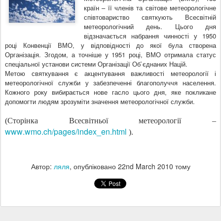
країн – її членів та світове метеорологічне
співтовариство святкують Всесвітній
метеорологічний день. Цього дня
відзначається набрання чинності у 1950
році Конвенції ВМО, у відповідності до якої була створена
Організація. Згодом, а точніше у 1951 році, ВМО отримала статус
спеціальної установи системи Організації Об`єднаних Націй.
Метою святкування є акцентування важливості метеорології і
метеорологічної служби у забезпеченні благополуччя населення.
Кожного року вибирається нове гасло цього дня, яке покликане
допомогти людям зрозуміти значення метеорологічної служби.
(Сторінка Всесвітньої метеорології –
www
.
wmo
.
ch
/
pages
/
index
_
en
.
html
).
Автор:
ляля
, опубліковано
22nd March 2010
тому