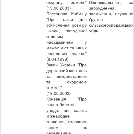
охорону земель"
Відповідальність за
(19.06.2003)
забруднення,
Постанова Кабміну
засмічення, псування
"Про такси для
ґрунтів
обчислення розміру
сільськогосподарських
шкоди, заподіяної
угідь
зеленим
насадженням у
межах міст та інших
населених пунктів"
(8.04.1999)
Закон України "Про
державний контроль
за використанням
та охороною
земель"
(19.06.2003)
Конвенція "Про
водно-болотні
угіддя, що мають
міжнародне
значення, головним
чином як
середовища