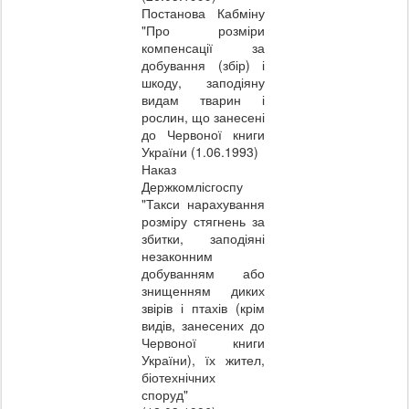
Постанова Кабміну
"Про розміри
компенсації за
добування (збір) і
шкоду, заподіяну
видам тварин і
рослин, що занесені
до Червоної книги
України (1.06.1993)
Наказ
Держкомлісгоспу
"Такси нарахування
розміру стягнень за
збитки, заподіяні
незаконним
добуванням або
знищенням диких
звірів і птахів (крім
видів, занесених до
Червоної книги
України), їх жител,
біотехнічних
споруд"