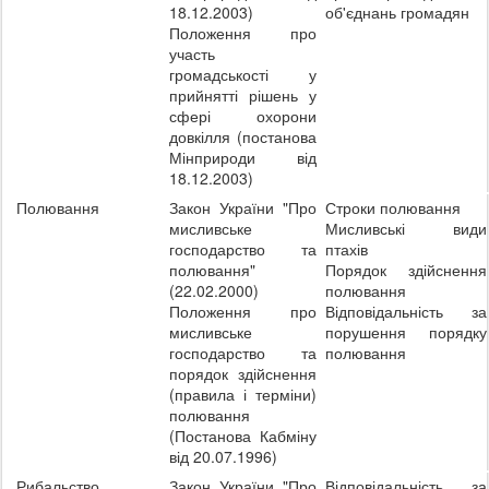
18.12.2003)
об'єднань громадян
Положення про
участь
громадськості у
прийнятті рішень у
сфері охорони
довкілля (постанова
Мінприроди від
18.12.2003)
Полювання
Закон України "Про
Строки полювання
мисливське
Мисливські види
господарство та
птахів
полювання"
Порядок здійснення
(22.02.2000)
полювання
Положення про
Відповідальність за
мисливське
порушення порядку
господарство та
полювання
порядок здійснення
(правила і терміни)
полювання
(Постанова Кабміну
від 20.07.1996)
Рибальство
Закон України "Про
Відповідальність за