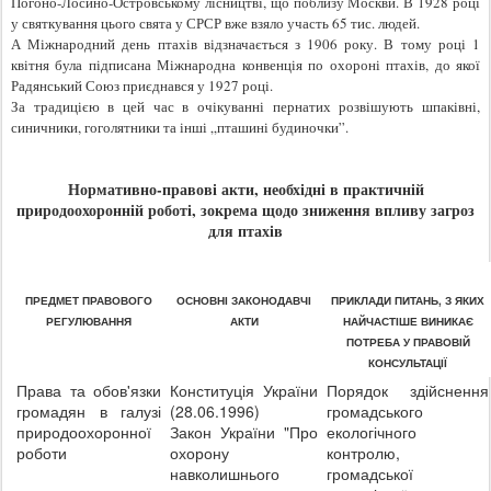
Погоно-Лосино-Островському лісництві, що поблизу Москви. В 1928 році
у святкування цього свята у СРСР вже взяло участь 65 тис. людей.
А Міжнародний день птахів відзначається з 1906 року. В тому році 1
квітня була підписана Міжнародна конвенція по охороні птахів, до якої
Радянський Союз приєднався у 1927 році.
За традицією в цей час в очікуванні пернатих розвішують шпаківні,
синичники, гоголятники та інші „пташині будиночки”.
Нормативно-правові акти, необхідні в практичній
природоохоронній роботі, зокрема щодо зниження впливу загроз
для птахів
ПРЕДМЕТ ПРАВОВОГО
ОСНОВНІ ЗАКОНОДАВЧІ
ПРИКЛАДИ ПИТАНЬ, З ЯКИХ
РЕГУЛЮВАННЯ
АКТИ
НАЙЧАСТІШЕ ВИНИКАЄ
ПОТРЕБА У ПРАВОВІЙ
КОНСУЛЬТАЦІЇ
Права та обов'язки
Конституція України
Порядок здійснення
громадян в галузі
(28.06.1996)
громадського
природоохоронної
Закон України "Про
екологічного
роботи
охорону
контролю,
навколишнього
громадської