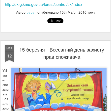
http://dklg.kmu.gov.ua/forest/control/uk/index
-
Автор:
ляля
, опубліковано
15th March 2010
тому
15 березня - Всесвітній день захисту
MAR
12
прав споживача
Усі
ми
–
спо
жив
ачі
нез
але
жно