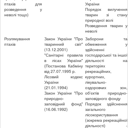
птахів для
України
розведення у
Порядок вилучення
неволі тощо)
тварин зі стану
природної волі
Розведення тварин у
неволі
Розлякування
Закон України "Про
Заборони та
птахів
тваринний світ"
обмеження у
(13.12.2001)
здійсненні
"Санітарні правила
господарської та іншої
в лісах України"
діяльності на
(Постанова Кабміну
територіях
від 27.07.1995 р.
рекреаційних,
Лісовий кодекс
курортних,
України
лікувально-
(21.01.1994)
оздоровчих зон,
Закон України "Про
об'єктів природно-
природно-
заповідного фонду
заповідний фонд"
Порядок здійснення
(16.06.1992)
загального
лісокористування
(зокрема рекреаційної
діяльності) -