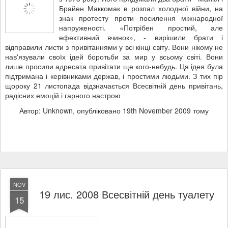
Брайен Маккомак в розпал холодної війни, на
знак протесту проти посилення міжнародної
напруженості. «Потрібен простий, але
ефективний вчинок», - вирішили брати і
відправили листи з привітаннями у всі кінці світу. Вони нікому не
нав'язували своїх ідей боротьби за мир у всьому світі. Вони
лише просили адресата привітати ще кого-небудь. Ця ідея була
підтримана і керівниками держав, і простими людьми. З тих пір
щороку 21 листопада відзначається Всесвітній день привітань,
радісних емоцій і гарного настрою
Автор: Unknown, опубліковано
19th November 2009
тому
NOV
19 лис. 2008 Всесвітній день туалету
15