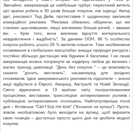
Звичайно, американців це найбільше турбує: пересічний житель
цієї країни робить в 30 разів більше покупок, ніж індієць! Автор
ідеї, рекламіст Тед Дейв, протиставив її щоденному закликові
комерційної реклами. "Реклама обманює, обіцяючи, що ми
станемо щасливішими, якщо матимемо більше речей, – вважає
він. – Крім того, вона викликає відчуття матеріального
невдоволення і жадібність". За даними ООН, 86 % особистих
покупок роблять усього 29 % жителів планети. Таке необмежене
споживання в глобальних масштабах знищує природні ресурси і
постійно збільшує дистанцію між бідними й багатими. І не лише
американців можна попрікнути за надмірну любов до великих і
малих принад цивілізації. "День без покупок " – це можливість
сказати "досить, вистачить", насамперед для західних
споживачів. Ідею американського рекламіста підхопили – значні
акції відбулися в Європі, Америці, Австралії та Новій Зеландії.
Свято відзначено в 13 країнах світу театралізованими
процесіями, виставами, трансляцією антирекламних роликів і
публікацією антирекламних оголошень. Найпопулярніша пісня
дня – бітлівська "Can't buy me love" ("Кохання не купиш"). Проте,
зовсім необов'язково було виходити на вулиці, щоб виразити
свою позицію – достатньо просто цього дня не зробити жодної
покупки.