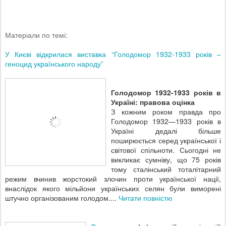
Матеріали по темі:
У Києві відкрилася виставка “Голодомор 1932-1933 років –
геноцид українського народу”
Голодомор 1932-1933 років в
Україні: правова оцінка
З кожним роком правда про
Голодомор 1932—1933 років в
Україні дедалі більше
поширюється серед української і
світової спільноти. Сьогодні не
викликає сумніву, що 75 років
тому сталінський тоталітарний
режим вчинив жорстокий злочин проти української нації,
внаслідок якого мільйони українських селян були виморені
штучно організованим голодом....
Читати повністю