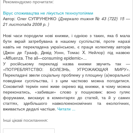
Рекомендуємо прочитати:
Вірус споживацтва не лікується техноутопіями
Автор: Олег СУПРУНЕНКО
(Дзеркало тижня № 43 (722) 15 —
21 листопада 2008 р. )
Нові часи породили нові книжки, і однією з таких, яка б мала
бути вкрай затребувана в нашому суспільстві, проте наразі
навіть не перекладена українською, є праця колективу авторів
(Джон де Грааф, Девід Уонн, Томас X. Нейлор) під назвою
«Affluenza. The all—consuming epidemic»...
У російському перекладі назва книжки звучить так —
«ПОТРЕБЛЯТСТВО: БОЛЕЗНЬ, УГРОЖАЮЩАЯ МИРУ».
Перекладачі звели соціальну проблему у площину (а)моральної
поведінки суспільства, і з цим частково можна погодитися.
Соковитий термін нині живе окремо від книжки, в чому можна
переконатись, «забивши» слово у пошуковик: воно гуляє
форумами, вискакує в коментарях до статей, та й у самих
статтях, здебільшого навколоекономічних та екологічних,
вживається дедалі частіше.
Читати ...
Інші цікаві посиланння: