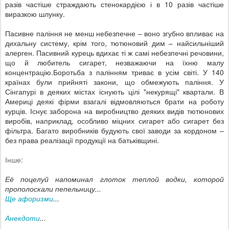
разів частіше страждають стенокардією і в 10 разів частіше
виразкою шлунку.
Пасивне паління не менш небезпечне – воно згубно впливає на
дихальну систему, крім того, тютюновий дим – найсильніший
алерген. Пасивний курець вдихає ті ж самі небезпечні речовини,
що й любитель сигарет, незважаючи на їхню малу
концентрацію.Боротьба з палінням триває в усім світі. У 140
країнах були прийняті закони, що обмежують паління. У
Сінгапурі в деяких містах існують цілі "некурящі" квартали. В
Америці деякі фірми взагалі відмовляються брати на роботу
курців. Існує заборона на виробництво деяких видів тютюнових
виробів, наприклад, особливо міцних сигарет або сигарет без
фільтра. Багато виробників будують свої заводи за кордоном –
без права реалізації продукції на батьківщині.
Інше:
Её поцелуй напоминал глоток теплой водки, которой
прополоскали пепельницу...
Ще афоризми
...
Анекдоти
...