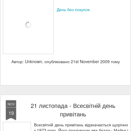
День без покупок
Автор: Unknown, опубліковано
21st November 2009
тому
21 листопада - Всесвітній день
NOV
19
привітань
Всесвітній день привітань відзначається щорічно
з 1973 року. Його придумали два брати - Майкл і