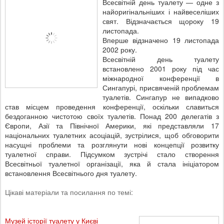
Всесвітній день туалету — одне з
найоригінальніших і найвеселіших
свят. Відзначається щороку 19
листопада.
Вперше відзначено 19 листопада
2002 року.
Всесвітній день туалету
встановлено 2001 року під час
міжнародної конференції в
Сингапурі, присвяченій проблемам
туалетів. Сингапур не випадково
став місцем проведення конференції, оскільки славиться
бездоганною чистотою своїх туалетів. Понад 200 делегатів з
Європи, Азії та Північної Америки, які представляли 17
національних туалетних асоціацій, зустрілися, щоб обговорити
насущні проблеми та розглянути нові концепції розвитку
туалетної справи. Підсумком зустрічі стало створення
Всесвітньої туалетної організації, яка й стала ініціатором
встановлення Всесвітнього дня туалету.
Цікаві матеріали та посилання по темі:
Музей історії туалету у Києві