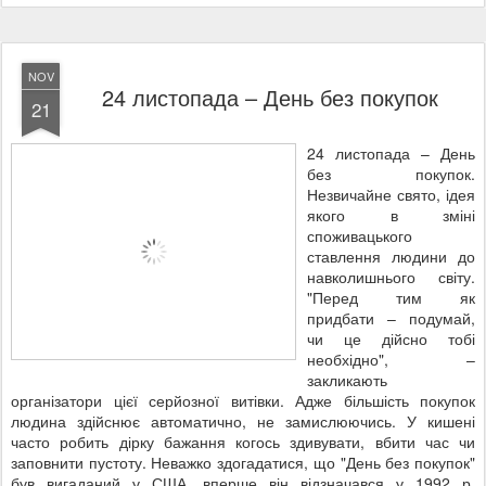
NOV
24 листопада – День без покупок
21
24 листопада – День
без покупок.
Незвичайне свято, ідея
якого в зміні
споживацького
ставлення людини до
навколишнього світу.
"Перед тим як
придбати – подумай,
чи це дійсно тобі
необхідно", –
закликають
організатори цієї серйозної витівки. Адже більшість покупок
людина здійснює автоматично, не замислюючись. У кишені
часто робить дірку бажання когось здивувати, вбити час чи
заповнити пустоту. Неважко здогадатися, що "День без покупок"
був вигаданий у США, вперше він відзначався у 1992 р.