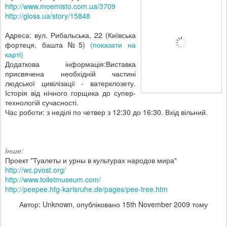
http://www.moemisto.com.ua/3709
http://gloss.ua/story/15848
Адреса: вул. Рибальська, 22 (Київська
фортеця, башта №5)
(показати на
карті)
Додаткова інформація:Виставка
присвячена необхідній частині
людської цивілізації - ватерклозету.
Історія від нічного горщика до супер-
технологій сучасності.
Час роботи: з неділі по четвер з 12:30 до 16:30. Вхід вільний.
Інше:
Проект "Туалеты и урны в культурах народов мира"
http://wc.pvost.org/
http://www.toiletmuseum.com/
http://peepee.hfg-karlsruhe.de/pages/pee-tree.htm
Автор: Unknown, опубліковано
15th November 2009
тому