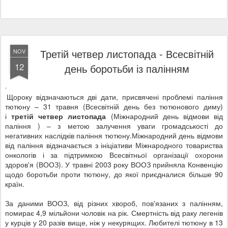
Третій четвер листопада - Всесвітній
NOV
12
день боротьби із палінням
Щороку відзначаються дві дати, присвячені проблемі паління
тютюну – 31 травня (Всесвітній день без тютюнового диму)
і
третій четвер листопада
(Міжнародний день відмови від
паління ) – з метою залучення уваги громадськості до
негативних наслідків паління тютюну.Міжнародний день відмови
від паління відзначається з ініціативи Міжнародного товариства
онкологів і за підтримкою Всесвітньої організації охорони
здоров'я (ВООЗ). У травні 2003 року ВООЗ прийняла Конвенцію
щодо боротьби проти тютюну, до якої приєдналися більше 90
країн.
За даними ВООЗ, від різних хвороб, пов'язаних з палінням,
помирає 4,9 мільйони чоловік на рік. Смертність від раку легенів
у курців у 20 разів вище, ніж у некурящих. Любителі тютюну в 13