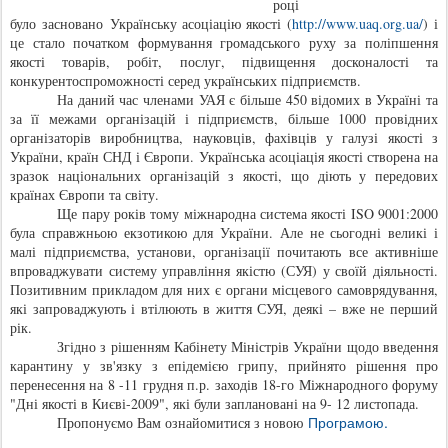
році
було засновано Українську асоціацію якості (
http://www.uaq.org.ua/
)
і
це стало початком формування громадського руху за поліпшення
якості товарів, робіт, послуг, підвищення досконалості та
конкурентоспроможності серед українських підприємств.
На даний час членами УАЯ є більше 450 відомих в Україні та
за її межами організацій і підприємств, більше 1000 провідних
організаторів виробництва, науковців, фахівців у галузі якості з
України, країн СНД і Європи. Українська асоціація якості створена на
зразок національних організацій з якості, що діють у передових
країнах Європи та світу.
Ще пару років тому міжнародна система якості ISO 9001:2000
була справжньою екзотикою для України. Але не сьогодні великі і
малі підприємства, установи, організації почитають все активніше
впроваджувати систему управління якістю (СУЯ) у своїй діяльності.
Позитивним прикладом для них є органи місцевого самоврядування,
які запроваджують і втілюють в життя СУЯ, деякі – вже не перший
рік.
Згідно з рішенням Кабінету Міністрів України щодо введення
карантину у зв'язку з епідемією грипу, прийнято рішення про
перенесення на 8 -11 грудня п.р. заходів 18-го Міжнародного форуму
"Дні якості в Києві-2009", які були заплановані на 9- 12 листопада.
Програмою.
Пропонуємо Вам ознайомитися з новою